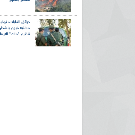
للعلاج بالخارج
مشتبه فيهم ينشط
تنظيم "ماك" الارها