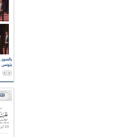
اعات الوطنية والجهوية
الإذاعة الجزائرية تقف دقيقة صمت ترحما على أرواح شهداء
ر 2021
17 أكتوبر 1961
بتونس
الأ
20 أبريل 2021 |