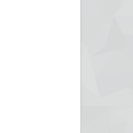
ريم الإذاعة الجزائرية للرياضيين البارالمبيين المتوجين
بالصور... اللقاء الوطني لمديري الإذ
اليات في طوكيو
حول مرافقة وتغطية الإنتخابات المحلية لـ27 نوفمب