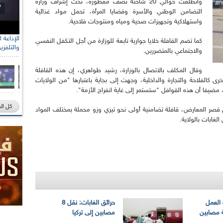
وانطلقت حوالي 20 شاحنة نصف مقطورة، تحت إشراف وزارة
التضامن الوطني والأسرة وقضايا المرأة، تحمل مواد غذائية
واستهلاكية وتجهيزات صحية ومياه ومنتوجات فلاحية.
كما تضم القافلة خلايا جوارية تابعة للوزارة من أجل التكفل النفسي
والتلفزي
والاجتماعي بالمتضررين.
وقال المكلف بالاتصال بالوزارة، رشيد طواهري، إن هذه القافلة
 كالفلاحة والتجارة والداخلية، وجهت إلى بجاية باعتبارها "من الولايات
، مضيفا أن هذه القوافل "ستستمر إلى غاية انفراج الأزمة".
كل ال
 قصر المعارض، قافلة تضامنية أولى نحو تيزي وزو محملة بمختلف المواد
الغابات بالولاية.
 العمل
حرائق الغابات: نقل 8
ة مصابين
مصابين إلى تركيا