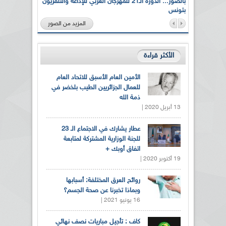
لى أرواح
بالصور... الدورة الـ21 للمهرجان العربي للإذاعة والتلفزيون
بتونس
المزيد من الصور
الأكثر قراءة
الأمين العام الأسبق للاتحاد العام
للعمال الجزائريين الطيب بلخضر في
ذمة الله
13 أبريل 2020 |
عطار يشارك في الاجتماع الـ 23
للجنة الوزارية المشتركة لمتابعة
اتفاق أوبك +
19 أكتوبر 2020 |
روائح العرق المختلفة: أسبابها
وبماذا تخبرنا عن صحة الجسم؟
16 يونيو 2021 |
كاف : تأجيل مباريات نصف نهائي