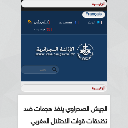
Français
آر أس أس
تويتر
فيسبوك
يوتيوب
‏بحث ‏
استمارة البحث
الجيش الصحراوي ينفذ هجمات ضد
تخندقات قوات الاحتلال المغربي