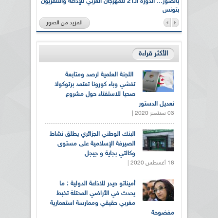
لى أرواح
بالصور... الدورة الـ21 للمهرجان العربي للإذاعة والتلفزيون
بتونس
المزيد من الصور
الأكثر قراءة
اللجنة العلمية لرصد ومتابعة
تفشي وباء كورونا تعتمد برتوكولا
صحيا للاستفتاء حول مشروع
تعديل الدستور
03 سبتمبر 2020 |
البنك الوطني الجزائري يطلق نشاط
الصيرفة الإسلامية على مستوى
وكالتي بجاية و جيجل
18 أغسطس 2020 |
أميناتو حيدر للاذاعة الدولية : ما
يحدث في الأراضي المحتلة تخبط
مغربي حقيقي وممارسة استعمارية
مفضوحة