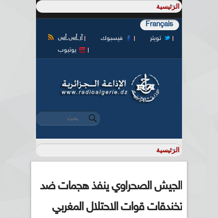
Français
آر أس أس
تويتر
فيسبوك
يوتيوب
‏بحث ‏
استمارة البحث
الجيش الصحراوي ينفذ هجمات ضد
تخندقات قوات الاحتلال المغربي