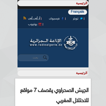
Français
آر أس أس
تويتر
فيسبوك
يوتيوب
‏بحث ‏
استمارة البحث
الجيش الصحراوي يقصف 7 مواقع
للاحتلال المغربي