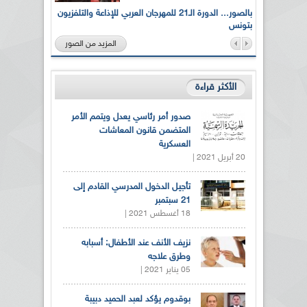
لى أرواح
بالصور... الدورة الـ21 للمهرجان العربي للإذاعة والتلفزيون
بتونس
المزيد من الصور
الأكثر قراءة
صدور أمر رئاسي يعدل ويتمم الأمر
المتضمن قانون المعاشات
العسكرية
20 أبريل 2021 |
تأجيل الدخول المدرسي القادم إلى
21 سبتمبر
18 أغسطس 2021 |
نزيف الأنف عند الأطفال: أسبابه
وطرق علاجه
05 يناير 2021 |
بوقدوم يؤكد لعبد الحميد دبيبة