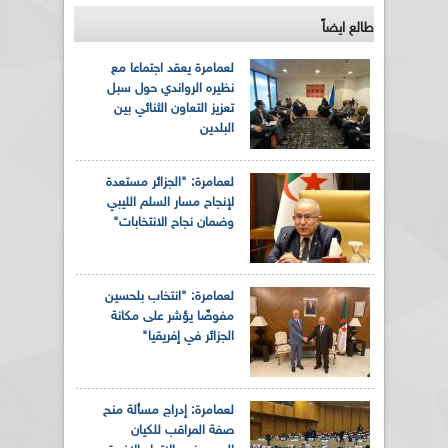
طالع ايضاً
لعمامرة يعقد اجتماعا مع
نظيره الرواندي حول سبل
تعزيز التعاون الثنائي بين
البلدين
لعمامرة: "الجزائر مستعدة
لإنجاح مسار السلم الليبي
وضمان نجاح الانتخابات"
لعمامرة: "انتخاب بلحسين
مفوضًا يؤشر على مكانة
الجزائر في إفريقيا"
لعمامرة: إدراج مسألة منح
صفة المراقب للكيان