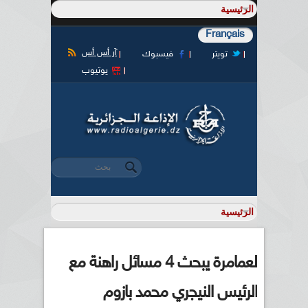
Français
آر أس أس
تويتر
فيسبوك
يوتيوب
‏بحث ‏
استمارة البحث
لعمامرة يبحث 4 مسائل راهنة مع
الرئيس النيجري محمد بازوم