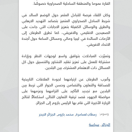
القارة عموما والمنطقة الساحلية الصحراوية خصوصًا.
وكان اللقاء فرصة للتبادل المثمر حول الوضع السائد في
شريط الساحل الصحراوي المتميز بتصاعد التهديد الارهابي
والطرق والوسائل الكفيلة بتعزيز الاجابات التي جاءت على
الصعيدين الاقليمي والافريقي، كما تطرق الطرفان إلى
الأزمات السائدة في ليبيا ومالي ومسائل الساعة حول أجندة
الاتحاد الافريقي.
وتميّزت المبادلات بتوافق واسع لوجهات النظر وبإرادة
مشتركة للعمل على تعزيز تقليد التشاور والتنسيق حول كل
المسائل ذات الاهتمام المشترك بين البلدين.
وأعرب الطرفان عن ارتياحهما لجودة العلاقات التاريخية
للصداقة والتعاون والتضامن وحسن الجوار التي تربط بين
البلدين مع تجديد التأكيد على التزامهما وعزمهما على
مواصلة الجهود قصد ترقية التعاون الثنائي استكمالاً لنتائج
الزيارة الأخيرة التي قام بها الرئيس بازوم إلى الجزائر.
وسوم:
,
,
رمطان لعمامرة
محمد بازوم
الجزائر النيجر
الجزائر
,
سياسة