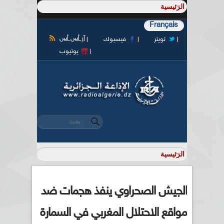
Français
آر أس أس
تويتر
فيسبوك
يوتيوب
‏بحث ‏
استمارة البحث
الجيش الصحراوي ينفذ هجمات ضد
مواقع الاحتلال المغربي في السمارة