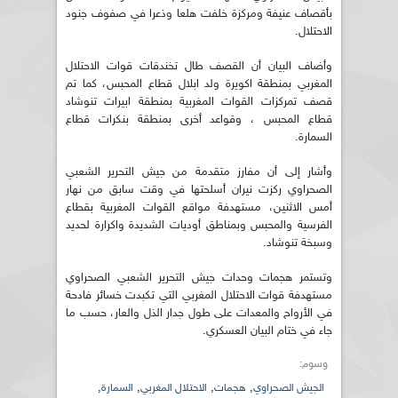
بأقصاف عنيفة ومركزة خلفت هلعا وذعرا في صفوف جنود
الاحتلال.
وأضاف البيان أن القصف طال تخندقات قوات الاحتلال
المغربي بمنطقة اكويرة ولد ابلال قطاع المحبس، كما تم
قصف تمركزات القوات المغربية بمنطقة ابيرات تنوشاد
قطاع المحبس ، وقواعد أخرى بمنطقة بنكرات قطاع
السمارة.
وأشار إلى أن مفارز متقدمة من جيش التحرير الشعبي
الصحراوي ركزت نيران أسلحتها في وقت سابق من نهار
أمس الاثنين، مستهدفة مواقع القوات المغربية بقطاع
الفرسية والمحبس وبمناطق أوديات الشديدة واكرارة لحديد
وسبخة تنوشاد.
وتستمر هجمات وحدات جيش التحرير الشعبي الصحراوي
مستهدفة قوات الاحتلال المغربي التي تكبدت خسائر فادحة
في الأرواح والمعدات على طول جدار الذل والعار، حسب ما
جاء في ختام البيان العسكري.
وسوم:
,
,
,
,
الجيش الصحراوي
هجمات
الاحتلال المغربي
السمارة