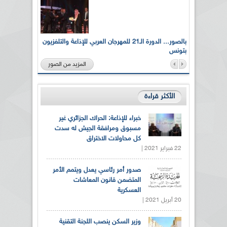
لى أرواح
بالصور... الدورة الـ21 للمهرجان العربي للإذاعة والتلفزيون
بتونس
المزيد من الصور
الأكثر قراءة
خبراء للإذاعة: الحراك الجزائري غير
مسبوق ومرافقة الجيش له سدت
كل محاولات الاختراق
22 فبراير 2021 |
صدور أمر رئاسي يعدل ويتمم الأمر
المتضمن قانون المعاشات
العسكرية
20 أبريل 2021 |
وزير السكن ينصب اللجنة التقنية