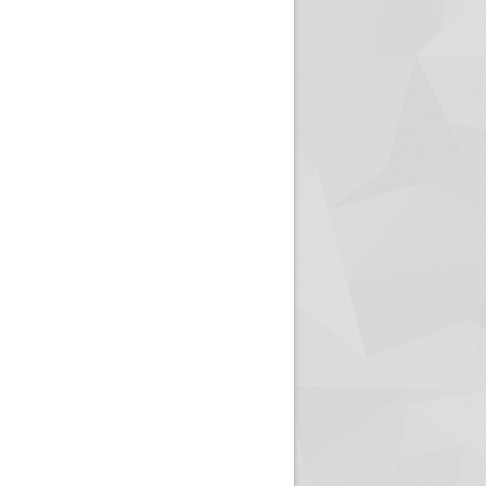
ريم الإذاعة الجزائرية للرياضيين البارالمبيين المتوجين
بالصور... اللقاء الوطني لمديري الإذ
اليات في طوكيو
حول مرافقة وتغطية الإنتخابات المحلية لـ27 نوفمب