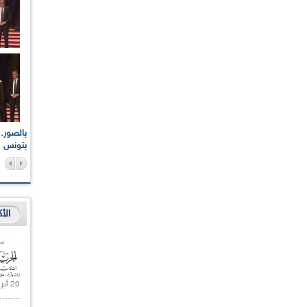
اعات الوطنية والجهوية
الإذاعة الجزائرية تقف دقيقة صمت ترحما على أرواح شهداء
ر 2021
17 أكتوبر 1961
بتونس
الأ
20 أبريل 2021 |