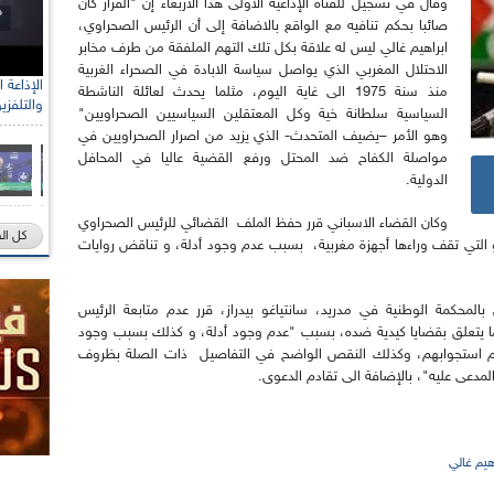
وقال في تسجيل للقناة الإذاعية الأولى هذا الأربعاء إن "القرار كان
صائبا بحكم تنافيه مع الواقع بالاضافة إلى أن الرئيس الصحراوي،
ابراهيم غالي ليس له علاقة بكل تلك التهم الملفقة من طرف مخابر
الاحتلال المغربي الذي يواصل سياسة الابادة في الصحراء الغربية
منذ سنة 1975 الى غاية اليوم، مثلما يحدث لعائلة الناشطة
والتلفزي
السياسية سلطانة خية وكل المعتقلين السياسيين الصحراويين"
وهو الأمر –يضيف المتحدث- الذي يزيد من اصرار الصحراويين في
مواصلة الكفاح ضد المحتل ورفع القضية عاليا في المحافل
الدولية.
وكان القضاء الاسباني قرر حفظ الملف القضائي للرئيس الصحراوي
كل ال
و التي تقف وراءها أجهزة مغربية، بسبب عدم وجود أدلة، و تناقض روايات
 بالمحكمة الوطنية في مدريد، سانتياغو بيدراز، قرر عدم متابعة الرئيس
يما يتعلق بقضايا كيدية ضده، بسبب "عدم وجود أدلة، و كذلك بسبب وجود
م استجوابهم، وكذلك النقص الواضح في التفاصيل ذات الصلة بظروف
مدعى عليه"، بالإضافة الى تقادم الدعوى.
هيم غالي