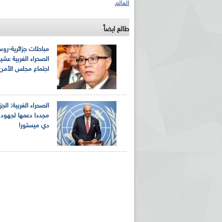
العالم
طالع ايضاً
مباحثات جزائرية-رو
الصحراء الغربية عشية
اجتماع مجلس الأمن
الصحراء الغربية: الجز
مجددا دعمها لجهود 
دي ميستورا