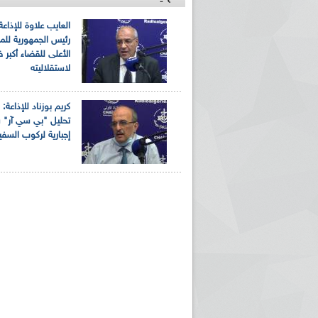
العايب علاوة للإذاعة
رئيس الجمهورية لل
الأعلى للقضاء أكبر
لاستقلاليته
كريم بوزناد للإذاعة:
تحليل "بي سي آر" 
إجبارية لركوب السفي
ريم الإذاعة الجزائرية للرياضيين البارالمبيين المتوجين
بالصور... اللقاء الوطني لمديري الإذ
اليات في طوكيو
حول مرافقة وتغطية الإنتخابات المحلية لـ27 نوفمب