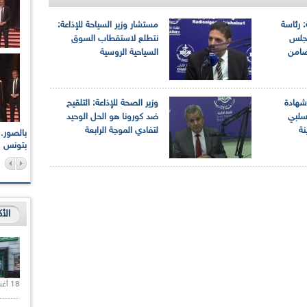
: رئاسة
مستشار وزير السياحة للإذاعة:
مجلس
نتطلع لاستقطاب السوق
 ضامن
السياحية الروسية
 شهادة
وزير الصحة للإذاعة: التلقيح
سلبي
ضد كورونا هو الحل الوحيد
نة
لتفادي الموجة الرابعة
اعات الوطنية والجهوية
الإذاعة الجزائرية تقف دقيقة صمت ترحما على أرواح شهداء
ر 2021
17 أكتوبر 1961
بتونس
الأ
18 أغسطس 2020 |