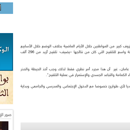
زوف كبير من المواطنين خلال الأيام الماضية بخلاف الوضع خلال الأسابيع
الماضية وبالضبط في شهر سبتمبر الذي شهد حملة واسع للتلقيح التي كان من نتائجها –يضيف- تلقيح أزيد من 296 ألف
 عامان، غير أن هذا مجرد أمر نظري فقط لذلك وجب أخذ الحيطة والحذر
ء الكمامة والتباعد الجسدي والإستمرار في عملية التلقيح".
اديا لأي طوارئ خصوصا مع الدخول الإجتماعي والمدرسي والجامعي وبداية
صور الإ