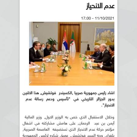
عدم الانحياز
11/10/2021 - 17:00
اشاد رئيس جمهورية صربيا ,الكسيندر فوتشيش, هذا الاثنين
بدور الجزائر التاريخي في "تأسيس ودعم رسالة عدم
الانحياز".
وخلال الاستقبال الذي خص به الوزير الاول, وزير المالية
أيمن بن عبد الرحمان, على هامش مشاركته في اشغال
مؤتمر حركة عدم الانحياز الذي تستضيفه العاصمة الصربية,
بلغراد, وجه السيد فوتشيش, عميق شكره لرئيس الجمهورية