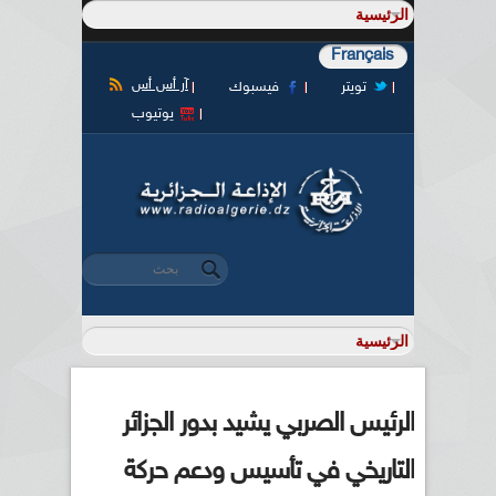
Français
آر أس أس
تويتر
فيسبوك
يوتيوب
‏بحث ‏
استمارة البحث
الرئيس الصربي يشيد بدور الجزائر
التاريخي في تأسيس ودعم حركة