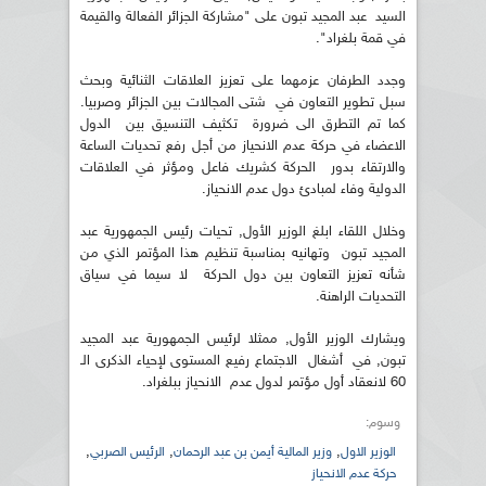
السيد عبد المجيد تبون على "مشاركة الجزائر الفعالة والقيمة
في قمة بلغراد".
وجدد الطرفان عزمهما على تعزيز العلاقات الثنائية وبحث
سبل تطوير التعاون في شتى المجالات بين الجزائر وصربيا.
كما تم التطرق الى ضرورة تكثيف التنسيق بين الدول
الاعضاء في حركة عدم الانحياز من أجل رفع تحديات الساعة
والارتقاء بدور الحركة كشريك فاعل ومؤثر في العلاقات
الدولية وفاء لمبادئ دول عدم الانحياز.
وخلال اللقاء ابلغ الوزير الأول, تحيات رئيس الجمهورية عبد
المجيد تبون وتهانيه بمناسبة تنظيم هذا المؤتمر الذي من
شأنه تعزيز التعاون بين دول الحركة لا سيما في سياق
التحديات الراهنة.
ويشارك الوزير الأول, ممثلا لرئيس الجمهورية عبد المجيد
تبون, في أشغال الاجتماع رفيع المستوى لإحياء الذكرى الـ
60 لانعقاد أول مؤتمر لدول عدم الانحياز ببلغراد.
وسوم:
,
,
,
الوزير الاول
وزير المالية أيمن بن عبد الرحمان
الرئيس الصربي
حركة عدم الانحياز