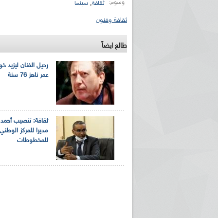
وسوم:
,
ثقافة
سينما
ثقافة وفنون
طالع ايضاً
رحيل الفنان ليزيد خ
عمر ناهز 76 سنة
ثقافة: تنصيب أحمد 
مديرا للمركز الوطني
للمخطوطات