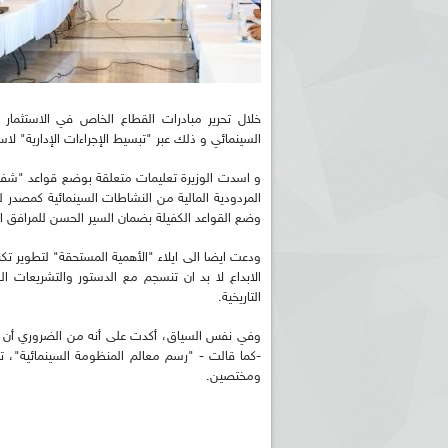
خلال تحرير مبادرات القطاع الخاص في الاستثمار
السينمائي و ذلك عبر "تبسيط الإجراءات الإدارية" لاس
و اسدت الوزيرة تعليمات متعلقة بوضع قواعد "شفا
المردودية المالية من النشاطات السينمائية كمصدر 
وضع القواعد الكفيلة بضمان السير الحسن للمرافق ا
ودعت ايضا الى ايلاء "الأهمية المستحقة" لتطوير تك
الابداع لا بد ان تنسجم مع الدستور والتشريعات ال
التاريخية.
وفي نفس السياق، أكدت على أنه من الضروري أن يك
-كما قالت - "رسم معالم المنظومة السينمائية"، تك
ومختصين.