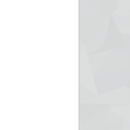
ريم الإذاعة الجزائرية للرياضيين البارالمبيين المتوجين
بالصور... اللقاء الوطني لمديري الإذ
اليات في طوكيو
حول مرافقة وتغطية الإنتخابات المحلية لـ27 نوفمب