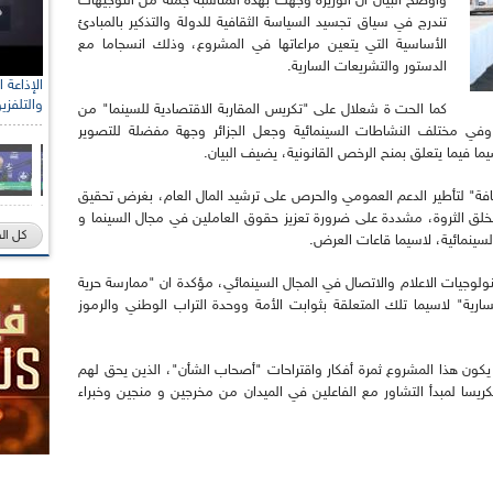
واوضح البيان ان الوزيرة وجهت بهذه المناسبة جملة من التوجيهات
تندرج في سياق تجسيد السياسة الثقافية للدولة والتذكير بالمبادئ
الأساسية التي يتعين مراعاتها في المشروع، وذلك انسجاما مع
الدستور والتشريعات السارية.
والتلفزي
كما الحت ة شعلال على "تكريس المقاربة الاقتصادية للسينما" من
 وفي مختلف النشاطات السينمائية وجعل الجزائر وجهة مفضلة للتصوير
يما فيما يتعلق بمنح الرخص القانونية، يضيف البيان.
فة" لتأطير الدعم العمومي والحرص على ترشيد المال العام، بغرض تحقيق
لخلق الثروة، مشددة على ضرورة تعزيز حقوق العاملين في مجال السينما و
كل ال
لسينمائية، لاسيما قاعات العرض.
نولوجيات الاعلام والاتصال في المجال السينمائي، مؤكدة ان "ممارسة حرية
سارية" لاسيما تلك المتعلقة بثوابت الأمة ووحدة التراب الوطني والرموز
ون هذا المشروع ثمرة أفكار واقتراحات "أصحاب الشأن"، الذين يحق لهم
ريسا لمبدأ التشاور مع الفاعلين في الميدان من مخرجين و منجين وخبراء