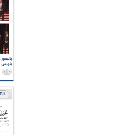
اعات الوطنية والجهوية
الإذاعة الجزائرية تقف دقيقة صمت ترحما على أرواح شهداء
ر 2021
17 أكتوبر 1961
بتونس
الأ
20 أبريل 2021 |