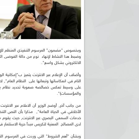
وبخصوص "مضمون" المرسوم التنفيذي المنظم للإعلام ع
وضبط هذا النشاط لإنهاء نوع من حالة الفوضى ال
الالكتروني بشكل واسع".
وأضاف أن الإعلام عبر الانترنت يتميز ب"إمكانية 
التام في انعكاساتها وتبعاتها على النظام العام", لا
على وسيط تعكس خصائصه صعوبة تحديد نظام يحم
والمؤسسات)".
من جانب آخر, أوضح الوزير أن الاعلام عبر الانترن
الأخلاقي في الحياة العامة", مذكرا بأن النص التن
خدمات السمعي البصري عبر الانترنت, حيث يقوم مدي
لدى المصالح المعنية لتكريس مبدأ حرية الاستثمار في ا