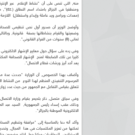
منه, التي تنص على أن "نشاط الإعلام عبر الإنت
ومنطقيا
(معدات وبرامج ويد عاملة وإبداع واستغلال) اللازمة ل
وأوضح الوزير أن صدور أول نص تنظيمي للصحافة ا
وضعيتها والقيام بنشاطاتها بصفة قانونية, وبالت
ثماني (8) سنوات من الفراغ القانوني".
وفي رده على سؤال حول معايير الإشهار الالكتروني أ
كثيرا عن تلك الضابطة لمنح الإشهار للصحافة المكت
يعد أحد أبرز ورشات قطاع الاتصال".
وأضاف بهذا الخصوص, أن الوزارة "حددت عدة معا
تتعلق بقياس التفاعل مع الجمهور من حيث عدد زوار 
وذلك عقب إسداء رئيس الجمهورية, السيد عبد ال
الالكترونية الموطنة بالجزائر".
وأكد أنه دعا بالمناسبة إلى "مرافقة وتنظيم الصحا
تمكنها من تعزيز المكتسبات في هذا المجال, وتحديث
الاستراتيجي للدولة بات مركزا حول إنتاج مضمون جز