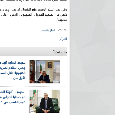
وفي هذا الشأن أوضح وزير الاتصال أن هذا الإجراء
تكمن في تصعيد العدوان الصهيوني-المخزني على الج
مصيره".
وسوم:
عمار بلحيمر
الجزائر
ريم الإذاعة الجزائرية للرياضيين البارالمبيين المتوجين
بالصور... اللقاء الوطني لمديري الإذ
طالع ايضاً
اليات في طوكيو
حول مرافقة وتغطية الإنتخابات المحلية لـ27 نوفمب
وصل استلام تصريح
الكترونية خلال الس
الأول من...
بلحيمر : "الهبّة الت
مع ضحايا الحرائق 
شيم الشعب في "..