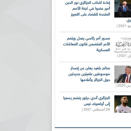
إعادة انتخاب الجزائري نور الدين
أمير عضوا في لجنة الأمم
المتحدة للقضاء على التمييز
ري
صدور أمر رئاسي يعدل ويتمم
الأمر المتضمن قانون المعاشات
العسكرية
صالح بلعيد يعلن عن إصدار
موسوعتين علميتين جديدتين
حول الجزائر وأعلامها
الجزائري أندي ديلور ينضم رسميا
إلى أولمبيك نيس
28 أغسطس 2021 |