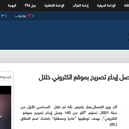
الثة
الإذاعة الدولية
إذاعة القرآن
الإذاعة الثقافية
جيل FM
البهجة
يوتيوب
: تسليم "أكثر من 140" وصل إيداع تصريح بموقع الكتروني خلال
فيديوها
أكد وزير الاتصال,عمار بلحيمر, بأنه تم خلال السداسي الأول من
سنة 2021, تسليم "أكثر من 140 وصل إيداع تصريح بموقع
الكتروني", بهدف توطينها "ماديا ومنطقيا" بامتداد اسم النطاق
(.dz).