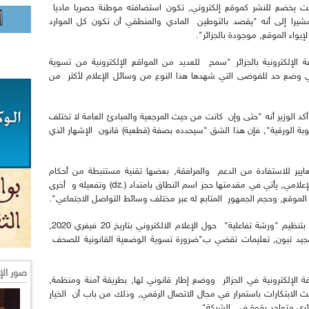
رنت يخضع للنشر كموقع إلكتروني, تكون استضافته موطنة حصريا ماديا
 في الجزائر بامتداد اسم النطاق (.dz)", مشيرا إلى أنه "يقصد بالتوطين المادي والمنطقي أن تكون كل الموارد
إيواء الموقع, موجودة بالجزائر".
لإلكترونية بالجزائر "سمح للعديد من المواقع الإلكترونية من تسوية
الي وضع حد للفوضى التي شهدها هذا النوع من وسائل الإعلام لأكثر من
كد الوزير أنه "حتى وإن كانت من حيث المرجعية والمبادئ العامة لا تختلف
وبة الورقية", فإن هذا الشق "سيحدده بصفة (قطعية) قانون الإشهار الذي
يير للاستفادة من الدعم والمرافقة, بعضها تقنية مستنبطة من أحكام
المرسوم التنفيذي المنظم لهذا النوع من النشاط الإعلامي, يأتي في مقدمتها حجز اسم النطاق بامتداد (.dz) وتفعيله و أخرى
الموقع, وحجم الجمهور المتابع له عبر مختلف وسائط التواصل الاجتماعي".
وفي سياق متصل, ذكر بلحيمر بقيام وزارة الاتصال بتنظيم "ورشة تفاعلية" حول الإعلام الالكتروني بتاريخ 20 فيفري 2020,
مجيد تبون, تعليمات تقضي ب"ضرورة تسوية الوضعية القانونية للصحف
صور الإ
فة الإلكترونية في الجزائر ووضع إطار قانوني لها, بطريقة آمنة ومنظمة,
 الابتكارات باستمرار في مجال الاتصال الرقمي, وذلك من باب أن الخيار
ائري متواجد بقوة في الشبكة".