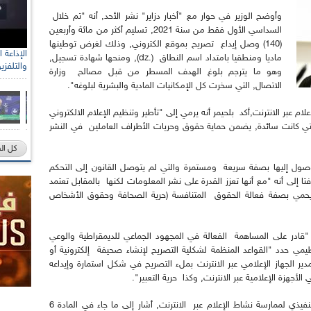
وأوضح الوزير في حوار مع "أخبار دزاير" نشر الأحد, أنه "تم خلال
السداسي الأول فقط من سنة 2021, تسليم أكثر من مائة وأربعين
(140) وصل إيداع تصريح بموقع الكتروني, وذلك لغرض توطينها
ماديا ومنطقيا بامتداد اسم النطاق (.dz), ومنحها شهادة تسجيل,
والتلفزي
وهو ما يترجم بلوغ الهدف المسطر من قبل مصالح وزارة
الاتصال, التي سخرت كل الإمكانيات المادية والبشرية لبلوغه".
بر الانترنت,أكد بلحيمر أنه يرمي إلى "تأطير وتنظيم الإعلام الالكتروني
تي كانت سائدة, يضمن حماية حقوق وحريات الأطراف العاملين في النشر
كل ال
الوصول إليها بصفة سريعة ومستمرة والتي لم يتوصل القانون إلى التحكم
فتا إلى أنه "مع أنها تعزز القدرة على نشر المعلومات لكنها بالمقابل تعتمد
ي بصفة فعالة الحقوق المتنافسة (حرية الصحافة وحقوق الأشخاص
ت "قادر على المساهمة الفعالة في المجهود الجماعي للديمقراطية والوعي
ظيمي حدد "القواعد المنظمة لشكلية التصريح لإنشاء صحيفة إلكترونية أو
ر الجهاز الإعلامي عبر الانترنت بملء التصريح في شكل استمارة وإيداعه
لأجهزة الإعلامية عبر الانترنت, وكذا حرية التعبير".
وبشأن "أهم الشروط" التي وردت في المرسوم التنفيذي لممارسة نشاط الإعلام عبر الانترنت, أشار إلى ما جاء في المادة 6