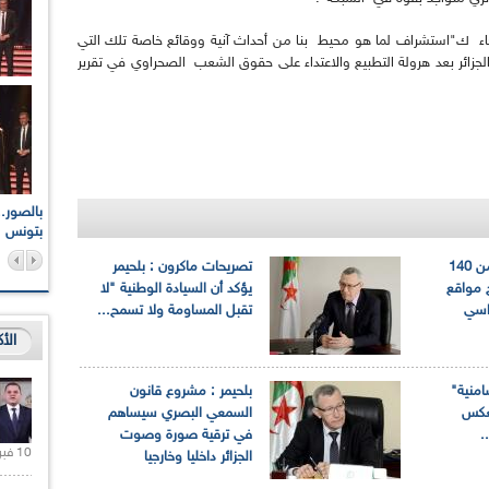
 جاء ك"استشراف لما هو محيط بنا من أحداث آنية ووقائع خاصة تلك التي
زائر بعد هرولة التطبيع والاعتداء على حقوق الشعب الصحراوي في تقرير
اعات الوطنية والجهوية
الإذاعة الجزائرية تقف دقيقة صمت ترحما على أرواح شهداء
ر 2021
17 أكتوبر 1961
بتونس
بلحيمر: تسليم أزيد من 140
تصريحات ماكرون : بلحيمر
 مواقع
يؤكد أن السيادة الوطنية "لا
داسي
تقبل المساومة ولا تسمح...
الأ
ضامنية"
بلحيمر : مشروع قانون
تعكس
السمعي البصري سيساهم
.
في ترقية صورة وصوت
10 فبراير 2021 |
الجزائر داخليا وخارجيا