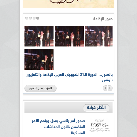
صور الإذاعة
لى أرواح
بالصور... الدورة الـ21 للمهرجان العربي للإذاعة والتلفزيون
بتونس
المزيد من الصور
الأكثر قراءة
صدور أمر رئاسي يعدل ويتمم الأمر
المتضمن قانون المعاشات
العسكرية