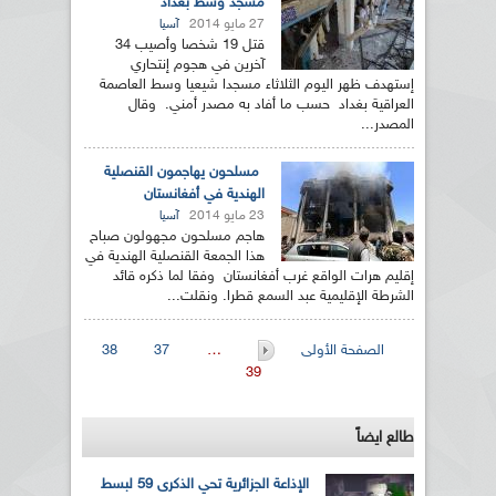
مسجد وسط بغداد
27 مايو 2014
آسيا
قتل 19 شخصا وأصيب 34
آخرين في هجوم إنتحاري
إستهدف ظهر اليوم الثلاثاء مسجدا شيعيا وسط العاصمة
العراقية بغداد حسب ما أفاد به مصدر أمني. وقال
المصدر...
مسلحون يهاجمون القنصلية
الهندية في أفغانستان
23 مايو 2014
آسيا
هاجم مسلحون مجهولون صباح
هذا الجمعة القنصلية الهندية في
إقليم هرات الواقع غرب أفغانستان وفقا لما ذكره قائد
الشرطة الإقليمية عبد السمع قطرا. ونقلت...
الصفحات
الصفحة الأولى
…
37
38
39
طالع ايضاً
الإذاعة الجزائرية تحي الذكرى 59 لبسط