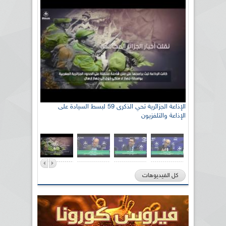
رئيس اللجنة الوطنية الجزائرية للتضامن مع الشعب
الإذاعة الجزائرية تحي الذكرى 59 لبسط السيادة على
الإذاعة والتلفزيون
الصحراوي السيد سعيد العياشي
كل الفيديوهات