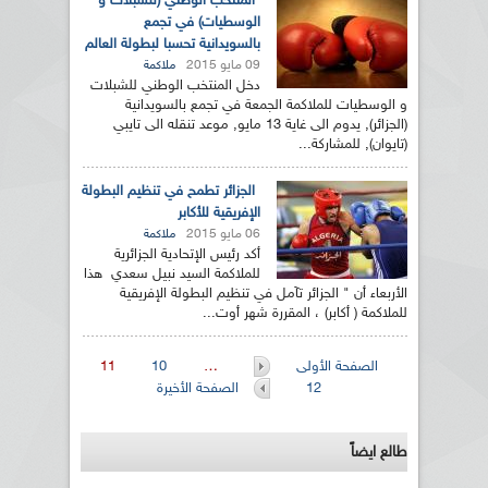
المنتخب الوطني (للشبلات و
الوسطيات) في تجمع
بالسويدانية تحسبا لبطولة العالم
09 مايو 2015
ملاكمة
دخل المنتخب الوطني للشبلات
و الوسطيات للملاكمة الجمعة في تجمع بالسويدانية
(الجزائر), يدوم الى غاية 13 مايو, موعد تنقله الى تايبي
(تايوان), للمشاركة...
الجزائر تطمح في تنظيم البطولة
الإفريقية للأكابر
06 مايو 2015
ملاكمة
أكد رئيس الإتحادية الجزائرية
للملاكمة السيد نبيل سعدي هذا
الأربعاء أن " الجزائر تآمل في تنظيم البطولة الإفريقية
للملاكمة ( أكابر) ، المقررة شهر أوت...
الصفحات
الصفحة الأولى
…
10
11
12
الصفحة الأخيرة
طالع ايضاً