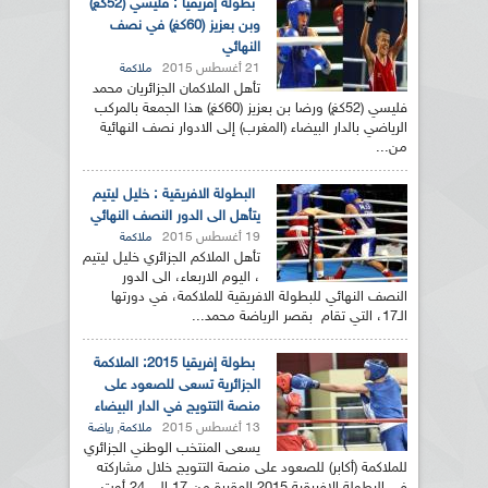
بطولة إفريقيا : فليسي (52كغ)
وبن بعزيز (60كغ) في نصف
النهائي
21 أغسطس 2015
ملاكمة
تأهل الملاكمان الجزائريان محمد
فليسي (52كغ) ورضا بن بعزيز (60كغ) هذا الجمعة بالمركب
الرياضي بالدار البيضاء (المغرب) إلى الادوار نصف النهائية
من...
البطولة الافريقية : خليل ليتيم
يتأهل الى الدور النصف النهائي
19 أغسطس 2015
ملاكمة
تأهل الملاكم الجزائري خليل ليتيم
، اليوم الاربعاء، الى الدور
النصف النهائي للبطولة الافريقية للملاكمة، في دورتها
الـ17، التي تقام بقصر الرياضة محمد...
بطولة إفريقيا 2015: الملاكمة
الجزائرية تسعى للصعود على
منصة التتويج في الدار البيضاء
13 أغسطس 2015
,
ملاكمة
رياضة
يسعى المنتخب الوطني الجزائري
للملاكمة (أكابر) للصعود على منصة التتويج خلال مشاركته