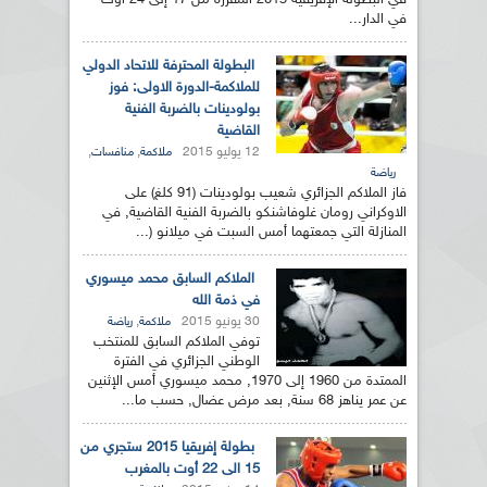
في البطولة الإفريقية 2015 المقررة من 17 إلى 24 أوت
في الدار...
البطولة المحترفة للاتحاد الدولي
للملاكمة-الدورة الاولى: فوز
بولودينات بالضربة الفنية
القاضية
12 يوليو 2015
,
,
ملاكمة
منافسات
رياضة
فاز الملاكم الجزائري شعيب بولودينات (91 كلغ) على
الاوكراني رومان غلوفاشنكو بالضربة الفنية القاضية, في
المنازلة التي جمعتهما أمس السبت في ميلانو (...
الملاكم السابق محمد ميسوري
في ذمة الله
30 يونيو 2015
,
ملاكمة
رياضة
توفي الملاكم السابق للمنتخب
الوطني الجزائري في الفترة
الممتدة من 1960 إلى 1970, محمد ميسوري أمس الإثنين
عن عمر يناهز 68 سنة, بعد مرض عضال, حسب ما...
بطولة إفريقيا 2015 ستجري من
15 الى 22 أوت بالمغرب