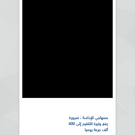
صنهاجي للإذاعــة : ضرورة
رفع وتيرة التلقيح إلى 400
ألف جرعة يوميا