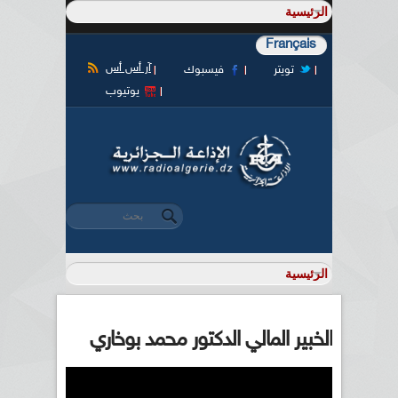
Français
آر أس أس
تويتر
فيسبوك
يوتيوب
‏بحث ‏
استمارة البحث
الخبير المالي الدكتور محمد بوخاري