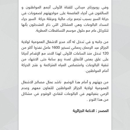
وفي روبورتاج ميداني للقناة الأولى أجمع المواطنون و
السائقون في أحياء العاصمة على مواجهتهم لصعوبات في
حركة السير بسبب تجمع برك مائية وعرقلة حركة السير جراء
انسداد البالوعات وهي المشاكل التي ذكر المتدخلون بأنها
تتكرركل عام مع حلول موسم التساقطات المطرية.
من جانبه و في تدخل له أكد مدير الاشغال العمومية لولاية
الجزائر عبد الرحمان رحماني تسخير 1600 عامل نفذوا أكثر من
120 تدخل منذ الساعات الأولى لهذا الاحد مع الإقدام أحيانا
على غلق بعض الأنفاق لمدة ربع ساعة حتى الانتهاء من
تنقية البالوعات وامتصاص المياه المتراكمة و فتح الحركة
أمام المواطنين.
من جهتهم و أمام هذا الوضع ناشد عمال مصالح الاشغال
العمومية لولاية الجزائر المواطنين للتعاون معهم وعدم
الرمي بنفياتهم في البالوعات لتفادي الوقوع في مشاكل
من هذا النوع .
المصدر : الاذاعة الجزائرية