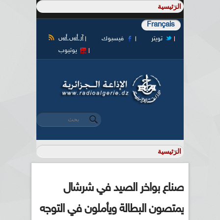
Français
آر أس أس
تويتر
فيسبوك
يوتيوب
‏بحث ‏
استمارة البحث
صناع بواخر الصيد في شرشال
يمتصون البطالة ويأملون في التوجه