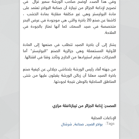
وفي هذا الصدد أوضح صاحب الورشة سمير غزال في
تصريح لإذاعة الجزائر من تيبازة أن صناعة البواخر تعتمد على
مادة البوليستر وهي غير مكلفة مقارنة بمادة الخشب ،
كاشفا عن صنع 20 باخرة والتي هي موجودة في عرض البحر
متخصصة في صيد السمك كما أنها تمتاز بالجودة في
الملاحة.
يشار إلى أن باخرة الصيد تتطلب في صنعها إلى المادة
الأولية المستعملة وهي جزائرية الصنع "البوليستر" أما
المحركات فيتم استيرادها من الخارج وتأخذ وقتا في اقتنائها.
من جهته أفاد رئيس الورشة بلحناشي جيلالي عن كيفية صنع
باخرة الصيد معلنا أن زبائن الورشة يقبلون عليها من شتى
المناطق الساحلية بالوطن نتيجة لجودتها.
المصدر: إذاعة الجزائر من تيبازة/فلة مزاري
الإذاعات المحلية
Tags:
,
,
بواخر الصيد
صناعة
شرشال