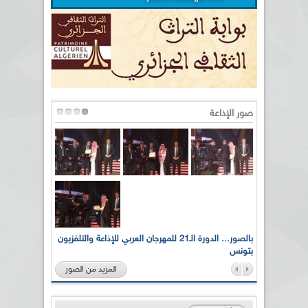
صور الإذاعة
لى أرواح
بالصور... الدورة الـ21 للمهرجان العربي للإذاعة والتلفزيون
بتونس
المزيد من الصور