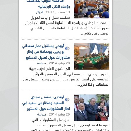
مناقشة النواب بمداخلات
رؤساء الكتل البرلمانية
19 سبتمبر 2017
الجزائر
شكلت سبل وآليات تمويل
الاقتصاد الوطني وبرامجه الاستثمارية أمس الثلاثاء بالجزائر
محور تدخلات رؤساء الكتل البرلمانية بالمجلس الشعبي
الوطني في ختام...
أويحي يستقبل عمار سعداني
و يحيى بوعمامة في إطار
مشاورات حول تعديل الدستور
26 يونيو 2014
سياسة
ألح الأمين العام لحزب جبهة
التحرير الوطني عمار سعداني, اليوم الخميس بالجزائر
العاصمة على أهمية تكريس دولة القانون ومبدأ الفصل بين
السلطات وكذا تعزيز...
اويحيى يستقبل سيدي
السعيد ومختار بن سعيد في
اطار المشاورات حول الدستور
25 يونيو 2014
سياسة
تتواصل المشاورات التي
يقودها احمد اويحيى حول تعديل الدستور بمطالب
واقتراحات متنوعة حيث اقترحت اليوم الرابطة الجزائرية