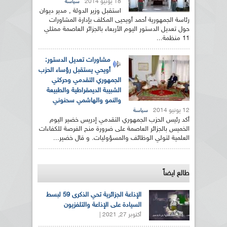
18 يونيو 2014
سياسة
استقبل وزير الدولة , مدير ديوان
رئاسة الجمهورية أحمد أويحيى المكلف بإدارة المشاورات
حول تعديل الدستور اليوم الأربعاء بالجزائر العاصمة ممثلي
11 منظمة...
مشاورات تعديل الدستور:
أويحي يستقبل رؤساء الحزب
الجمهوري التقدمي وحركتي
الشبيبة الديمقراطية والطبيعة
والنمو والهاشمي سحنوني
12 يونيو 2014
سياسة
أكد رئيس الحزب الجمهوري التقدمي إدريس خضير اليوم
الخميس بالجزائر العاصمة على ضرورة منح الفرصة للكفاءات
العلمية لتولي الوظائف والمسؤوليات. و قال خضير...
طالع ايضاً
الإذاعة الجزائرية تحي الذكرى 59 لبسط
السيادة على الإذاعة والتلفزيون
أكتوبر 27, 2021 |