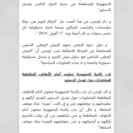
الجمهورية للمساهمة في مسار الحوار الخاص بتعديل
الدستور".
و ذكر اويحيى في هذا الصدد بان "الجزائر اليوم هي دولة
مؤسسات وللشعب الجزائري فرصة اختيار مسؤوليه كل
خمس سنوات و كان آخرها يوم 17 أفريل 2014 ".
و حول دعوة البعض منهم للجيش الوطني الشعبي
للمساهمة في المرحلة الانتقالية شدد اويحيى أن "الجيش
الوطني الشعبي هو سليل جيش التحرير و يتحمل مسؤولية
دستورية واضحة و لا يخدم المناورات السياسية".
باب رئاسة الجمهورية مفتوح أمام الأطراف المقاطعة
للمشاورات حول تعديل الدستور
و أكد أويحي أن باب رئاسة الجمهورية مفتوح أمام الأطراف
المقاطعة للمشاورات حول تعديل الدستور لتقديم آرائهم و
مقترحاتهم و مواقفهم حتى و إن كانت "عنيدة" تجاه موقف
السلطة. و قال "إن باب رئاسة الجمهورية مفتوح أمام
الأطراف المقاطعة و نحن ننتظرهم في أي وقت للقدوم
بآرائهم و أرضياتهم و حتى بمواقفهم العنيدة تجاه موقف
السلطة".