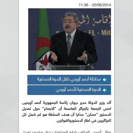
20/06/2014 - 11:36
مداخلة أحمد أويحي خلال الندوة الصحفية
الندوة الصحفية لأحمد أويحي
أكد وزير الدولة مدير ديوان رئاسة الجمهورية أحمد أويحيى
امس الجمعة بالجزائر العاصمة أن "الاجماع" حول تعديل
الدستور "ممكن" مذكرا أن هدف السلطة هو لم شمل كل
الجزائريين في اطار الدستوروالقوانين.
وقال أويحيى المكلف بإدارة المشاورات حول مشروع تعديل