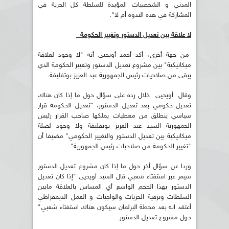
المدني و الشخصيات المؤيدة للسلطة كل الحرية في
المشاركة في هذه الندوة أم لا".
لا علاقة بين تعديل الدستور وتغيير الحكومة
من جهة أخرى، أكد أحمد أويحيى أنه "لا وجود لعلاقة
ميكانيكية" بين مشروع تعديل الدستور وتغيير الحكومة الذي
يبقى من صلاحيات رئيس الجمهورية عبد العزيز بوتفليقة.
وقال أويحيى خلال رده على سؤال حول ما إذا كان هناك
تعديل حكومي بعد تعديل الدستور: "تعديل الحكومة قرار
سياسي ينطلق من معطيات يملكها صاحب القرار رئيس
الجمهورية السيد عبد العزيز بوتفليقة ولا وجود لصلة
ميكانيكية بين تعديل الدستور والتغيير الحكومي" مضيفا أن
"تغيير الحكومة من صلاحيات رئيس الجمهورية".
وردا عن سؤال أخر حول ما إذا كان مشروع تعديل الدستور
سيمر عبر استفتاء شعبي قال السيد أويحيى "إذا كان تعديل
الدستور بهذا الحجم الواسع أي المساس بالعلاقة مابين
السلطات وترقية الحريات والواجبات و العمل الديمقراطي
أعتقد انه بعد محطة البرلمان سيكون هناك استفتاء شعبي"
حول مشروع تعديل الدستور.