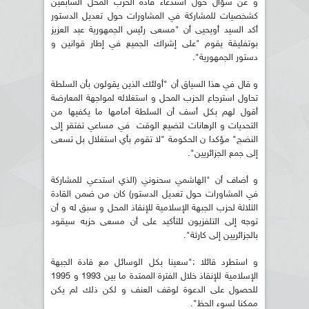
و عن سؤال حول استدعاء قادة الحزب المحل السابقين
كشخصيات للمشاركة في المشاورات حول تعديل الدستور
أكد السيد أويحيى أن "مسعى رئيس الجمهورية عبد العزيز
بوتفليقة يقوم "على إشراك الجميع في إطار قوانين و
دستور الجمهورية".
و قال في هذا السياق أن "أولئك الذين يقولون بأن السلطة
تحاول استرجاع الحزب المحل و استغلاله لمواجهة المعارضة
أقول لهم بكل أسف أن السلطة أمامها ما يكفيها من
التحديات و الرهانات لتضيع الوقت في مساعي تفتقر إلى
النضج" مؤكدا ن الحكومة "لا تقوم بأي استغلال بل تسعى
إلى جمع الجزائريين".
و أضاف أن "الهاشمي سحنوني (الذي استدعي للمشاركة
في المشاورات حول تعديل الدستور) كان من ضمن القادة
الثلاثة لحزب الجبهة الإسلامية للإنقاذ المحل و سبق له و أن
توجه إلى التلفزيون للتأكيد على أن مسعى حزبه سيقود
بالجزائريين إلى كارثة".
و استطرد قائلا :"سعينا بكل الوسائل مع قادة الجبهة
الإسلامية للإنقاذ خلال الفترة الممتدة ما بين 1993 و 1995
للحصول على الدعوة لوقف العنف و لكن ذلك لم يكن
ممكنا لسوء الحظ".