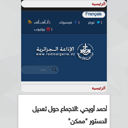
Français
آر أس أس
تويتر
فيسبوك
يوتيوب
‏بحث ‏
استمارة البحث
أحمد أويحي :الاجماع حول تعديل
الدستور "ممكن"