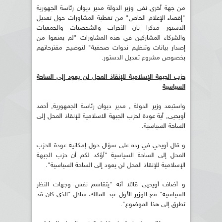
من جهة أخرى نفى وزير الدولة مدير ديوان رئاسة الجهورية
"إقصاء الإعلام الخاص" من تغطية المشاورات حول تعديل
الدستور مذكرا بان الأحزاب والشخصيات والجمعيات
والشركاء المشاركين في هذه المشاورات "لم يمنعوا من
إصدار بيانات وتنظيم ندوات صحفية" لتوضيح مقترحاتهم
بخصوص مشروع تعديل الدستور.
حزب الجبهة الإسلامية للإنقاذ المحل لن يعود إلى الساحة
السياسية
واستبعد وزير الدولة , مدير ديوان رئاسة الجمهورية, أحمد
أويحيى, أية عودة لحزب الجبهة الاسلامية للإنقاذ المحل إلى
الساحة السياسية.
و قال أويحي في رده على سؤال حول إمكانية عودة الحزب
المحل إلى الساحة السياسية "أؤكد لكم أن حزب الجبهة
الإسلامية للإنقاذ المحل لن يعود إلى الساحة السياسية".
و أضاف أويحيى قائلا أنه "يتقاسم نفس وجهات النظر
السياسية" مع الوزير الأول عبد المالك سلال "الذي كان قد
تطرق إلى هذا الموضوع".