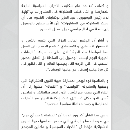
و أضاف أنه قد قام بتكليف الأحزاب السياسية التابعة
للمعارضة و التي قبلت المشاركة في المشاورات ب"تبليغ
نداء رئيس الجمهورية, عبد العزيز بوتفليقة, للقدوم في أي
وقت للمشاركة في المشاورات" لأن الأمر يتعلق بالوصول
إلى نتيجة في اطار توافقي حول تعديل الدستور.
و أشار أن الوضع الحالي للجزائر الذي يتسم بالأمن و
الاستقرار الاجتماعي و الاقتصادي "يشجع الجميع على العمل
معا لمواصلة بناء الجزائر" لان -على حد قوله- "الرهانات
الحيوية اليوم ليست الوصول إلى السلطة بل تتعلق بمصير
الشعب في ظل الأزمة التي يعيشها العالم و التي تظهر في
كل مرة جانب إضافي من جانبها الوحشي".
و بالمناسبة نوه اويحي بمشاركة جبهة القوى الاشتراكية التي
وصفها بالمشاركة "الواضحة" و "الفعالة" مشيرا إلى أن
اللقاء الذي جمعه مع الأمين الأول احمد بطاطاش و قياديين
آخرين للحزب كان "جد ثري اثبت إمكانية الحوار مع الأطراف
المعارضة و جسد معاملة سياسية متحضرة".
و في هذا الشأن أكد وزير الدولة أن "السلطة لا تجد أي حرج"
في ندوة الاجتماع الوطني التي تحضر لتنظيمها جبهة القوى
الاشتراكية مؤكدا أن "للأحزاب السياسية و فاعلين المجتمع