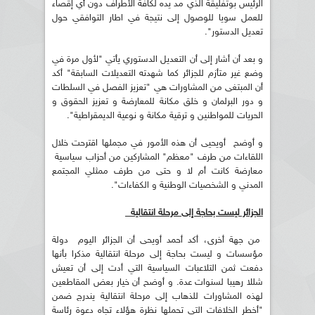
الرئيس بوتفليقة الذي مد يده لكافة الأطراف دون أي إقصاء
للعمل سويا للوصول إلى نتيجة في اطار التوافقي حول
تعديل الدستور".
و بعد أن أشار إلى أن التعديل الدستوري يأتي "لأول مرة في
وضع غير متأزم للجزائر كما شهدته التعديلات السابقة" أكد
أن المبتغى من المشاورات هي "تعزيز الفصل في السلطات
و دور البرلمان و خلق مكانة للمعارضة و تعزيز الحقوق و
الحريات للمواطنين و ترقية مكانة و نوعية الديمقراطية".
و أوضح أويحيى أن هذه الأمور في مجملها اقترحت خلال
اللقاءات من طرف "معظم" المشاركين من أحزاب سياسية
معارضة كانت أم لا و حتى من طرف ممثلي المجتمع
المدني و الشخصيات الوطنية و الكفاءات".
الجزائر ليست بحاجة إلى مرحلة انتقالية
من جهة أخرى، أكد أحمد أويحى أن الجزائر اليوم دولة
مؤسسات و ليست بحاجة إلى مرحلة انتقالية مذكرا بأنها
دفعت ثمن التلاعبات السياسية التي أدت إلى أن تعيش
شللا رهيبا لسنوات عدة. و أوضح أن خيار بعض المقاطعين
لهذه المشاورات للذهاب إلى مرحلة انتقالية يندرج ضمن
"أخطر الخلافات التي تحملها نظرة هؤلاء تجاه دعوة رئاسة