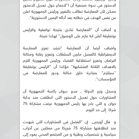
الدستور في ندوة صحفية أن ا"لاجماع حول تعديل الدستور
ممكن لأن المعارضة تطالب بالتغيير ورئيس الجمهورية اعلن
عن نفس الهدف في خطابه بعد أدائه اليمين الدستورية".
و أضاف أن "المعارضة تنادي بنتيجة توافقية والرئيس
بوتفليقة أعلن انه عازم على الوصول" لهكذا نتيجة.
واضاف أيضا أن المعارضة "تنشد تعزيز الممارسة
الديمقراطية كالفصل مابين السلطات وتعزيز رقابة ومكانة
البرلمان وتعزيز استقلالية القضاء ورئيس الجمهورية التزم
بالاهداف الثلاثة المتشابهة" مؤكدا أن "الرئيس بوتفليقة
"سيلتزم" بمبادرة خلق مكانة ودور للمعارضة في
المؤسسات".
وسجل وزير الدولة , مدير ديوان رئاسة الجمهورية أن
المشاورات حول تعديل الدستور التي انطلقت منذ بداية
جوان و التي بادر بها رئيس الجمهورية عرفت مشاركة 75
شركا إلى حد اليوم.
و قال أويحيى إن "الفضل في المشاورات التي شهدت
منذ انطلاقتها مشاركة 75 شريكا من ممثلين عن أحزاب
سياسية و شخصيات وطنية و من المجتمع المدني يعود إلى