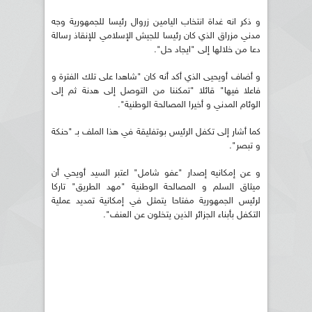
و ذكر انه غداة انتخاب اليامين زروال رئيسا للجمهورية وجه
مدني مزراق الذي كان رئيسا للجيش الإسلامي للإنقاذ رسالة
دعا من خلالها إلى "ايجاد حل".
و أضاف أويحيى الذي أكد أنه كان "شاهدا على تلك الفترة و
فاعلا فيها" قائلا "تمكننا من التوصل إلى هدنة ثم إلى
الوئام المدني و أخيرا المصالحة الوطنية".
كما أشار إلى تكفل الرئيس بوتفليقة في هذا الملف بـ "حنكة
و تبصر".
و عن إمكانيه إصدار "عفو شامل" اعتبر السيد أويحي أن
ميثاق السلم و المصالحة الوطنية "مهد الطريق" تاركا
لرئيس الجمهورية مفتاحا يتمثل في إمكانية تمديد عملية
التكفل بأبناء الجزائر الذين يتخلون عن العنف".