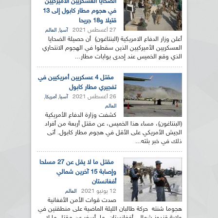
الضحايا العسكريين الأميركيين
في هجوم مطار كابول إلى 13
قتيلا و18 جريحا
27 أغسطس 2021
,
آسيا
العالم
أعلن وزار الدفاع الامريكية (البنتاغون) أن حصيلة الضحايا
العسكريين الأميركيين الذين سقطوا في الهجوم الانتحاري
الذي وقع الخميس عند إحدى بوابات مطار...
مقتل 4 عسكريين أمريكيين في
تفجيري مطار كابول
26 أغسطس 2021
,
,
آسيا
أمريكا
العالم
كشفت وزارة الدفاع الأمريكية
(البنتاغون)، مساء هذا الخميس، عن مقتل أربعة من أفراد
الجيش الأمريكي على الأقل في هجوم مطار كابول. أتى
ذلك في خبر بثته...
مقتل ما لا يقل عن 27 مسلحا
وإصابة 15 آخرين شمالي
أفغانستان
12 يونيو 2021
العالم
صدت قوات الأمن الأفغانية
هجوما شنته حركة طالبان الليلة الماضية على منطقتين في