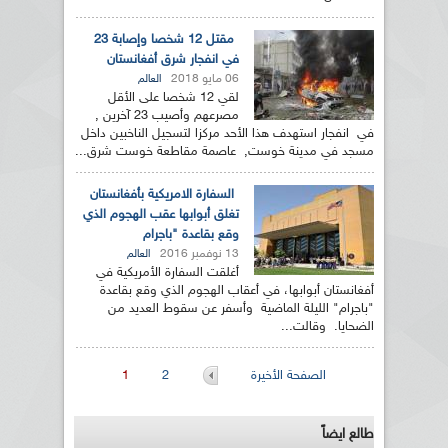
مقتل 12 شخصا وإصابة 23
في انفجار شرق أفغانستان
06 مايو 2018
العالم
لقي 12 شخصا على الأقل
مصرعهم وأصيب 23 آخرين ,
في انفجار استهدف هذا الأحد مركزا لتسجيل الناخبين داخل
مسجد في مدينة خوست, عاصمة مقاطعة خوست شرق...
السفارة الامريكية بأفغانستان
تغلق أبوابها عقب الهجوم الذي
وقع بقاعدة "باجرام
13 نوفمبر 2016
العالم
أغلقت السفارة الأمريكية في
أفغانستان أبوابها، في أعقاب الهجوم الذي وقع بقاعدة
"باجرام" الليلة الماضية وأسفر عن سقوط العديد من
الضحايا. وقالت...
الصفحات
الصفحة الأخيرة
2
1
طالع ايضاً