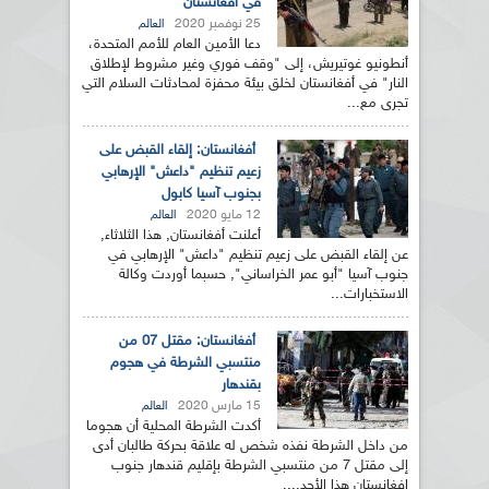
في أفغانستان
25 نوفمبر 2020
العالم
دعا الأمين العام للأمم المتحدة،
أنطونيو غوتيريش، إلى "وقف فوري وغير مشروط لإطلاق
النار" في أفغانستان لخلق بيئة محفزة لمحادثات السلام التي
تجرى مع...
أفغانستان: إلقاء القبض على
زعيم تنظيم "داعش" الإرهابي
بجنوب آسيا كابول
12 مايو 2020
العالم
أعلنت أفغانستان, هذا الثلاثاء,
عن إلقاء القبض على زعيم تنظيم "داعش" الإرهابي في
جنوب آسيا "أبو عمر الخراساني", حسبما أوردت وكالة
الاستخبارات...
أفغانستان: مقتل 07 من
منتسبي الشرطة في هجوم
بقندهار
15 مارس 2020
العالم
أكدت الشرطة المحلية أن هجوما
من داخل الشرطة نفذه شخص له علاقة بحركة طالبان أدى
إلى مقتل 7 من منتسبي الشرطة بإقليم قندهار جنوب
افغانستان هذا الأحد....