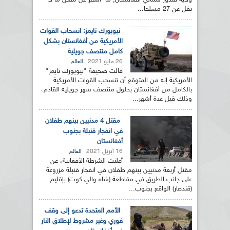
ولاية قندوز شمالي أفغانستان, ما أسفر عن مقتل ما لا
يقل عن 27 مسلحا...
نيويورك تايمز: انسحاب القوات
الأمريكية من أفغانستان بشكل
كامل منتصف جويلية
26 مايو 2021
العالم
قالت صحيفة "نيويورك تايمز"
الأمريكية إنه من المتوقع أن تنسحب القوات الأمريكية
بالكامل من أفغانستان بحلول منتصف شهر جويلية القادم،
وذلك قبل عدة أشهر...
مقتل 4 مدنيين بينهم طفلان
في انفجار قنبلة بجنوب
أفغانستان
16 أبريل 2021
العالم
أعلنت الشرطة الأفغانية، عن
مقتل أربعة مدنيين بينهم طفلان في انفجار قنبلة مزروعة
على جانب الطريق في مقاطعة (شاه والي كوت) بإقليم
(قندهار) الواقع بجنوب...
الأمم المتحدة تدعو إلى وقف
فوري وغير مشروط لإطلاق النار