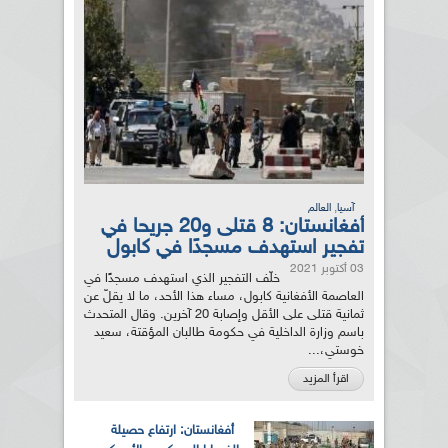
,
آسيا
العالم
أفغانستان: 8 قتلى و20 جريحا في
تفجير استهدف مسجدًا في كابول
03 أكتوبر 2021
خلّف التفجير الذي استهدف مسجدًا في
العاصمة الأفغانية كابول، مساء هذا الأحد، ما لا يقلّ عن
ثمانية قتلى على الأقل وإصابة 20 آخرين. وقال المتحدث
باسم وزارة الداخلية في حكومة طالبان المؤقتة، سعيد
خوستي،...
اقرأ المزيد
أفغانستان: ارتفاع حصيلة