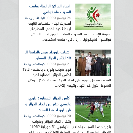
اتحاد الجزائر: الرابطة تعاقب
المدرب تشيكوليني
24 نوفمبر 2020
,
الرابطة 1
رياضة
أصدرت لجنة الانضباط التابعة
لرابطة كرة القدم المحترفة,
عقوبة الإيقاف ضد المدرب السابق لفريق اتحاد الجزائر,
فرانسوا تشيكوليني, إلى غاية جلسة استماعه...
شباب بلوزداد يتوج بالطبعة الـ
13 لكأس الجزائر الممتازة
21 نوفمبر 2020
,
كرة القدم
رياضة
توج شباب بلوزداد بالطبعة الـ 13
لكأس الجزائر الممتازة لكرة
القدم، بفضل فوزه على اتحاد الجزائر بنتيجة (2-1)، وكان
الشوط الأول قد انتهى بنتيجة (2-0...
كأس الجزائر الممتازة : داربي
عاصمي مثير بين اتحاد الجزائر و
ش.بلوزداد هذا السبت
20 نوفمبر 2020
,
كرة القدم
رياضة
يلتقي اتحاد الجزائر وشباب
بلوزداد غدا السبت بالملعب الأولمبي "5 جويلية 1962"
(الجزائر العاصمة)، بداية من الساعة 30ر20، برسم مباراة