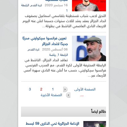
شباب قسنطينة
16 سبتمبر 2020
,
كرة القدم
الرابطة
1
التحق لاعب شباب قسنطينة بلقاسمي اسماعيل بصفوف
اتحاد الجزائر بعقد يمتد لثلاث سنوات حسبما اعلن عنه اليوم
الاربعاء النادي العاصمي الناشط في بطولة...
تعيين فرانسوا سيكوليني مدربًا
جديدًا لاتحاد الجزائر
06 أغسطس 2020
,
كرة القدم
,
الرابطة 1
رياضة
تعاقد اتحاد الجزائر، الناشط في
الرابطة المحترفة الأولى لكرة القدم، مع المدرب الفرنسي
فرانسوا سيكوليني، حسب ما أعلن عنه النادي سهرة أمس
الأربعاء عبر...
الصفحات
الصفحة الأولى
1
2
3
…
الصفحة الأخيرة
طالع ايضاً
الإذاعة الجزائرية تحي الذكرى 59 لبسط