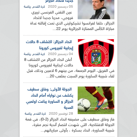
جديدا لاتحاد الجزائر
05 ديسمبر 2020
,
كرة القدم
رياضة
عين التقني الفرنسي تييري
فروجي، مدربا جديدا لاتحاد
الجزائر، خلفا لفرانسوا تشيكوليني الذي تمت إقالته غداة
مباراة الكأس الممتازة الجزائرية يوم 22...
اتحاد الجزائر: اكتشاف 8 حالات
إيجابية لفيروس كورونا
04 ديسمبر 2020
,
كرة القدم
رياضة
أعلن اتحاد الجزائر عن اكتشاف 8
حالات ايجابية لفيروس كورونا
في الفريق، اليوم الجمعة، من بينهم 6 لاعبين وذلك قبل
لقاء شبيبة الساورة يوم السبت بملعب 20...
الجولة الأولى: وفاق سطيف
يكشف عن نواياه أمام اتحاد
الجزائر و الساورة يباغت اولمبي
المدية
28 نوفمبر 2020
,
كرة القدم
رياضة
فاز وفاق سطيف على مضيفه اتحاد الجزائر (2-0)، في قمة
الجولة الافتتاحية، التي شهدت انتصار أندية نجم مقرة،
شبيبة الساورة، اتحاد بسكرة ، بأولى مبارياتهم...