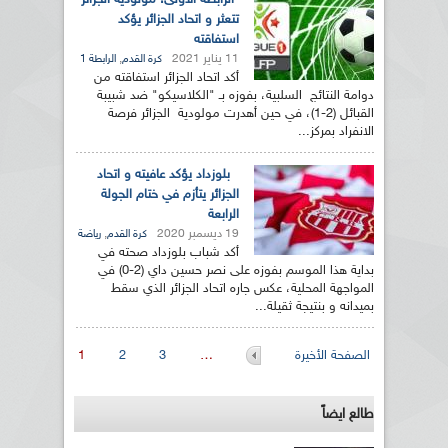
الرابطة الأولى: مولودية الجزائر
تتعثر و اتحاد الجزائر يؤكد
استفاقته
11 يناير 2021
,
كرة القدم
الرابطة 1
أكد اتحاد الجزائر استفاقته من
دوامة النتائج السلبية، بفوزه بـ "الكلاسيكو" ضد شبيبة
القبائل (2-1)، في حين أهدرت مولودية الجزائر فرصة
الانفراد بمركز...
بلوزداد يؤكد عافيته و اتحاد
الجزائر يتأزم في ختام الجولة
الرابعة
19 ديسمبر 2020
,
كرة القدم
رياضة
أكد شباب بلوزداد صحته في
بداية هذا الموسم بفوزه على نصر حسين داي (2-0) في
المواجهة المحلية، عكس جاره اتحاد الجزائر الذي سقط
بميدانه و بنتيجة ثقيلة...
الصفحات
الصفحة الأخيرة
…
3
2
1
طالع ايضاً