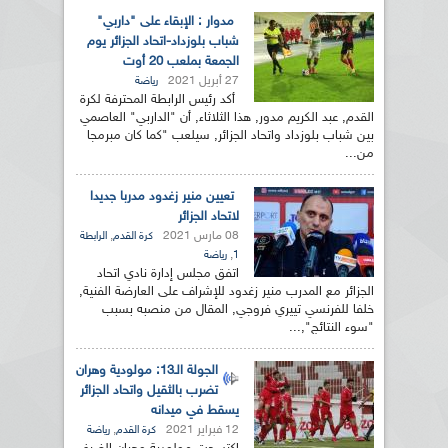
مدوار : الإبقاء على "داربي"
شباب بلوزداد-اتحاد الجزائر يوم
الجمعة بملعب 20 أوت
27 أبريل 2021
رياضة
أكد رئيس الرابطة المحترفة لكرة
القدم, عبد الكريم مدور, هذا الثلاثاء, أن "الداربي" العاصمي
بين شباب بلوزداد واتحاد الجزائر, سيلعب "كما كان مبرمجا
من...
تعيين منير زغدود مدربا جديدا
لاتحاد الجزائر
08 مارس 2021
,
كرة القدم
الرابطة
,
1
رياضة
اتفق مجلس إدارة نادي اتحاد
الجزائر مع المدرب منير زغدود للإشراف على العارضة الفنية,
خلفا للفرنسي تييري فروجي, المقال من منصبه بسبب
"سوء النتائج",...
الجولة الـ13: مولودية وهران
تضرب بالثقيل واتحاد الجزائر
يسقط في ميدانه
12 فبراير 2021
,
كرة القدم
رياضة