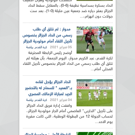
اكتسحت مولودية وهران الضيف
اتحاد بسكرة بسداسية نظيفة (6-0)، بالمقابل سقط اتحاد
الجزائر بعقر دياره ضد جمعية عين مليلة (0-1)، بعد ست
جولات دون انهزام،...
مدوار : لم نتلق أي طلب
رسمي من اتحاد الجزائر بخصوص
تأجيل اللقاء أمام مولودية الجزائر
05 فبراير 2021
,
كرة القدم
رياضة
أوضح رئيس الرابطة المحترفة
لكرة القدم، عبد الكريم مدوار، اليوم الجمعة، بأن هيئته لم
تتلق أي طلب رسمي من اتحاد الجزائر بخصوص تأجيل اللقاء
المحلي أمام...
اتحاد الجزائر يؤجل لقاءه
بــ"العميد " للسماح له بالتحضير
الجيد لمباراة الزمالك المصري
04 فبراير 2021
,
كرة القدم
رياضة
وافقت إدارة فريق اتحاد الجزائر
على تأجيل "الداربي" العاصمي أمام الجار مولودية الجزائر،
لحساب الجولة 12 من البطولة الوطنية، التي كانت مقررة
يوم الاحد...