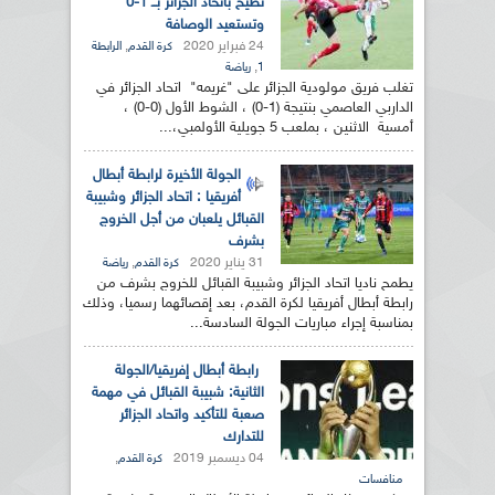
تطيح باتحاد الجزائر بــ 1-0
وتستعيد الوصافة
24 فبراير 2020
,
كرة القدم
الرابطة
,
1
رياضة
تغلب فريق مولودية الجزائر على "غريمه" اتحاد الجزائر في
الداربي العاصمي بنتيجة (1-0) ، الشوط الأول (0-0) ،
أمسية الاثنين ، بملعب 5 جويلية الأولمبي،...
الجولة الأخيرة لرابطة أبطال
أفريقيا : اتحاد الجزائر وشبيبة
القبائل يلعبان من أجل الخروج
بشرف
31 يناير 2020
,
كرة القدم
رياضة
يطمح ناديا اتحاد الجزائر وشبيبة القبائل للخروج بشرف من
رابطة أبطال أفريقيا لكرة القدم، بعد إقصائهما رسميا، وذلك
بمناسبة إجراء مباريات الجولة السادسة...
رابطة أبطال إفريقيا/الجولة
الثانية: شبيبة القبائل في مهمة
صعبة للتأكيد واتحاد الجزائر
للتدارك
04 ديسمبر 2019
,
كرة القدم
منافسات