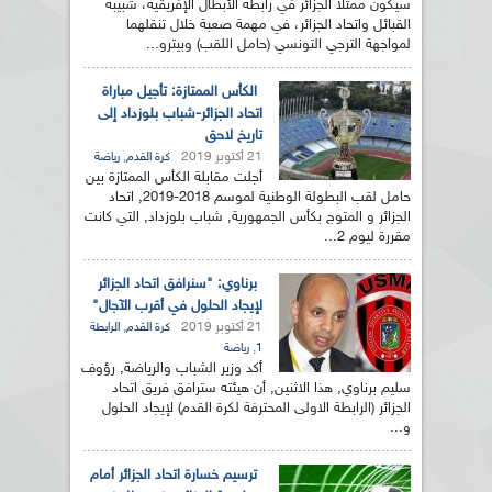
سيكون ممثلا الجزائر في رابطة الأبطال الإفريقية، شبيبة
القبائل واتحاد الجزائر، في مهمة صعبة خلال تنقلهما
لمواجهة الترجي التونسي (حامل اللقب) وبيترو...
الكأس الممتازة: تأجيل مباراة
اتحاد الجزائر-شباب بلوزداد إلى
تاريخ لاحق
21 أكتوبر 2019
,
كرة القدم
رياضة
أجلت مقابلة الكأس الممتازة بين
حامل لقب البطولة الوطنية لموسم 2018-2019, اتحاد
الجزائر و المتوج بكأس الجمهورية, شباب بلوزداد, التي كانت
مقررة ليوم 2...
برناوي: "سنرافق اتحاد الجزائر
لإيجاد الحلول في أقرب الآجال"
21 أكتوبر 2019
,
كرة القدم
الرابطة
,
1
رياضة
أكد وزير الشباب والرياضة, رؤوف
سليم برناوي, هذا الاثنين, أن هيئته سترافق فريق اتحاد
الجزائر (الرابطة الاولى المحترفة لكرة القدم) لإيجاد الحلول
و...
ترسيم خسارة اتحاد الجزائر أمام