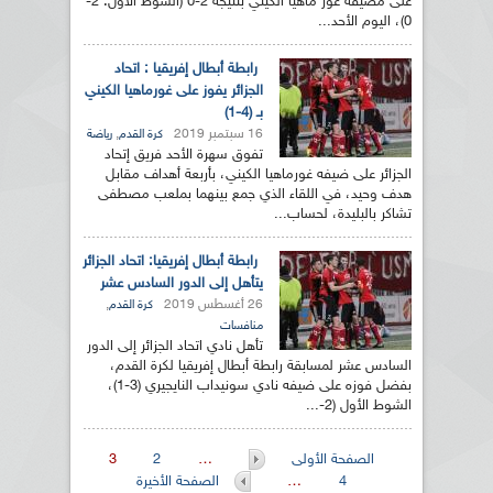
على مضيفه غور ماهيا الكيني بنتيجة 2-0 (الشوط الأول: 2-
0)، اليوم الأحد...
رابطة أبطال إفريقيا : اتحاد
الجزائر يفوز على غورماهيا الكيني
بـ (4-1)
16 سبتمبر 2019
,
كرة القدم
رياضة
تفوق سهرة الأحد فريق إتحاد
الجزائر على ضيفه غورماهيا الكيني، بأربعة أهداف مقابل
هدف وحيد، في اللقاء الذي جمع بينهما بملعب مصطفى
تشاكر بالبليدة، لحساب...
رابطة أبطال إفريقيا: اتحاد الجزائر
يتأهل إلى الدور السادس عشر
26 أغسطس 2019
,
كرة القدم
منافسات
تأهل نادي اتحاد الجزائر إلى الدور
السادس عشر لمسابقة رابطة أبطال إفريقيا لكرة القدم،
بفضل فوزه على ضيفه نادي سونيداب النايجيري (3-1)،
الشوط الأول (2-...
الصفحات
الصفحة الأولى
…
2
3
4
…
الصفحة الأخيرة