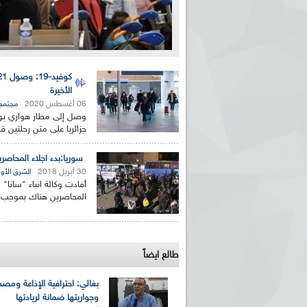
الأخيرة
06 أغسطس 2020
مجتمع
جزائريا على متن رحلتين ق
سوريا:بدء اجلاء المحاص
30 أبريل 2018
الشرق الأ
أفادت وكالة انباء "سانا"
المحاصرين هناك بموجب ا
طالع ايضاً
بغالي: احترافية الإذاعة ومصد
وجواريتها ضمانة لريادتها