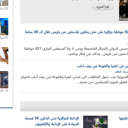
اقرأ المزيد
26 مارس 2021 |
كوفيد-19: وصول 621 مواطنا جزائريا على متن رحلتين قادمتين من باريس خلال الـــ 48 ساعة
25 يوليو 2021 |
وصل إلى مطار هواري بومدين الدولي (الجزائر العاصمة) يومي 4 و5 أغسطس الجاري 621 مواطنا
ادمتين من باريس، وذلك في إطار برنامج...
رين في كفريا والفوعة في ريف ادلب
,
وسط
العالم
 السورية ببدء دخول الحافلات الى بلدتي كفريا والفوعة في ريف ادلب لاخراج
تفاق لخروج المسلحين من مخيم...
19 أكتوبر 2020 |
اقيتها
الإذاعة الجزائرية تحي الذكرى 59 لبسط
السيادة على الإذاعة والتلفزيون