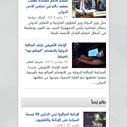
اصلاح الامم المتحدة تطالب
بمقعد دائم في مجلس الامن
الدولي
17 يوليو 2016
,
الجزائر
سياسة
مثل وزير الدولة وزير الشؤون الخارجية و التعاون الدولي
رمطان لعمامرة رئيس الجمهورية السيد عبد العزيز بوتفليقة
في أشغال اجتماع البلدان الأعضاء للجنة...
الإتحاد الأفريقي ينتقد الجنائية
الدولية بالاهتمام "المبالغ فيه"
بافريقيا
19 نوفمبر 2015
,
افريقيا
العالم
انتقد الإتحاد الأفريقي مجددا
المحكمة الجنائية الدولية عن الاهتمام المبالغ فيه بأفريقيا،
معتبرا تعاطيها مع القارة السمراء يخرجها عن نطاقها
الدولي،...
طالع ايضاً
الإذاعة الجزائرية تحي الذكرى 59 لبسط
السيادة على الإذاعة والتلفزيون
أكتوبر 27, 2021 |