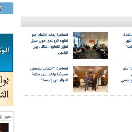
ستعدة
لعمامرة يعقد اجتماعا مع
لليبي
نظيره الرواندي حول سبل
بات"
تعزيز التعاون الثنائي بين
البلدين
ة منح
لعمامرة: "انتخاب بلحسين
مفوضًا يؤشر على مكانة
لإفريقي
الجزائر في إفريقيا"
صور الإ