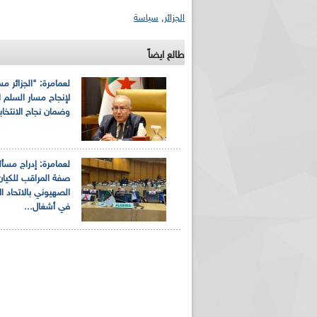
الجزائر
,
سياسة
طالع ايضاً
لعمامرة: "الجزائر م
لإنجاح مسار السلم ا
وضمان نجاح الانتخا
لعمامرة: إدراج مسأل
صفة المراقب للكيان
الصهيوني بالاتحاد ا
في أشغال...