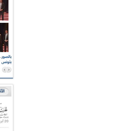
اعات الوطنية والجهوية
الإذاعة الجزائرية تقف دقيقة صمت ترحما على أرواح شهداء
ر 2021
17 أكتوبر 1961
بتونس
الأ
20 أبريل 2021 |