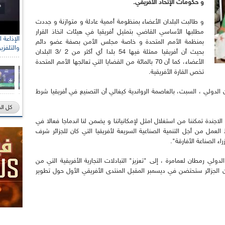
و حكومات الإتحاد الأفريقي.
و طالبت البلدان الأعضاء بمنظومة أممية عادلة و متوازنة و جددت
مطلبها الأساسي القاضي بتمثيل أفريقيا في هيئات اتخاذ القرار
بمنظمة الأمم المتحدة و خاصة مجلس الأمن بصفة عضو دائم
والتلفزي
بحيث أن أفريقيا ممثلة فيها 54 بلدا أي أكثر من 2 /3 البلدان
الأعضاء، كما أن 70 بالمائة من القضايا التي تعالجها الأمم المتحدة
تخص القارة الأفريقية.
 الدولي ، السبت، بالعاصمة الرواندية كيغالي أن التصنيع في أفريقيا شرط
كل ال
جندة تمكننا من استغلال امثل لإمكانياتنا و يضمن لنا اندماجا فعالا في
لعمل من أجل التنمية الصناعية السريعة لأفريقيا التي كان للجزائر شرف
لدولي رمطان لعمامرة ، إلى "تعزيز" التبادلات التجارية الأفريقية التي من
أن الجزائر ستحتضن في ديسمبر المقبل المنتدى الأفريقي الأول حول تطوير