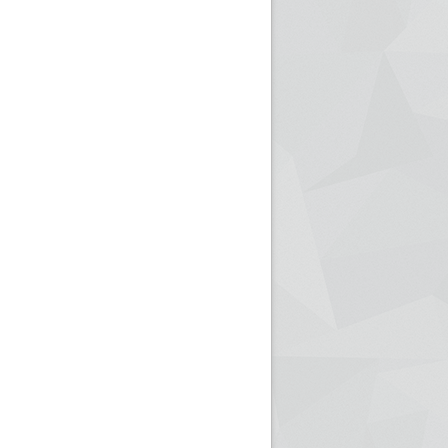
ريم الإذاعة الجزائرية للرياضيين البارالمبيين المتوجين
بالصور... اللقاء الوطني لمديري الإذ
اليات في طوكيو
حول مرافقة وتغطية الإنتخابات المحلية لـ27 نوفمب