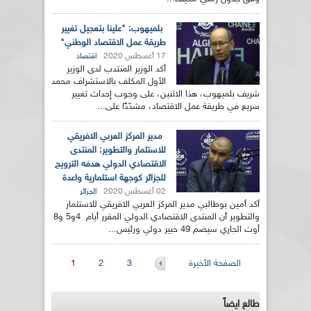
بلميهوب: "علينا بتعجيل تغيير
طريقة عمل الاقتصاد الوطني"
17 أغسطس 2020
اقتصاد
أكد الوزير المنتدب لدى الوزير
الأول المكلف بالاستشراف محمد
شريف بلميهوب، هذا الاثنين، على وجوب إحداث تغيير
سريع في طريقة عمل الاقتصاد، مشدّدًا على...
مدير المركز العربي الافريقي
للاستثمار والتطوير: المنتدى
الاقتصادي الدولي هدفه الترويج
للجزائر كوجهة استثمارية واعدة
02 أغسطس 2020
الجزائر
أكد أمين بوطالبي مدير المركز العربي الافريقي للاستثمار
والتطوير أن المنتدى الاقتصادي الدولي المقرر أيام 4و5 و8
أوت الجاري سيضم 49 خبير دولي ورئيس...
الصفحات
الصفحة الأخيرة
3
2
1
طالع ايضاً