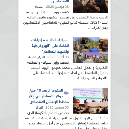
الاقتصاديين
26 نوفمبر 2020
اقتصاد
كشف وزير المالية أيمن بن عبد
الرحمان، هذا الخميس، عن تضمين مشروع قانون المالية
لسنة 2021، سلسلة تدابير تحفيزية للمتعاملين الاقتصاديين
رغم الظرف...
سياحة: اتخاذ عدة إجراءات
للقضاء على "البيروقراطية
وتشجيع الاستثمار"
03 أكتوبر 2020
,
الجزائر
اقتصاد
كشف وزير السياحة والصناعة
التقليدية والعمل العائلي، محمد حميدو، اليوم السبت
بالجزائر العاصمة ،عن اتخاذ عدة إجراءات للقضاء على
"الحواجز البيروقراطية...
الحكومة ترصد 10 مليار
دولار للاستثمار في إطار
مخطط الإنعاش الاقتصادي
03 سبتمبر 2020
الجزائر
خصص اجتماع الحكومة الذي
ترأسه أمس الوزير الاول عبد العزيز جراد لدراسة كيفية تنفيذ
تدابير مخطط الإنعاش الاقتصادي من أجل اقتصاد جديد
وفق جدول زمني مكيف...