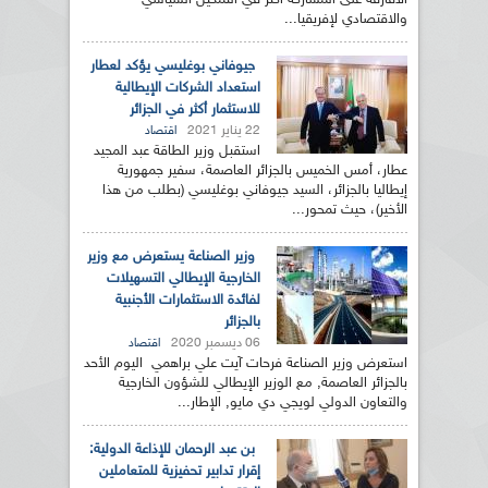
الأفارقة على المشاركة أكثر في التمكين السياسي
والاقتصادي لإفريقيا...
جيوفاني بوغليسي يؤكد لعطار
استعداد الشركات الإيطالية
للاستثمار أكثر في الجزائر
22 يناير 2021
اقتصاد
استقبل وزير الطاقة عبد المجيد
عطار، أمس الخميس بالجزائر العاصمة، سفير جمهورية
إيطاليا بالجزائر، السيد جيوفاني بوغليسي (بطلب من هذا
الأخير)، حيث تمحور...
وزير الصناعة يستعرض مع وزير
الخارجية الإيطالي التسهيلات
لفائدة الاستثمارات الأجنبية
بالجزائر
06 ديسمبر 2020
اقتصاد
استعرض وزير الصناعة فرحات آيت علي براهمي اليوم الأحد
بالجزائر العاصمة, مع الوزير الإيطالي للشؤون الخارجية
والتعاون الدولي لويجي دي مايو, الإطار...
بن عبد الرحمان للإذاعة الدولية:
إقرار تدابير تحفيزية للمتعاملين