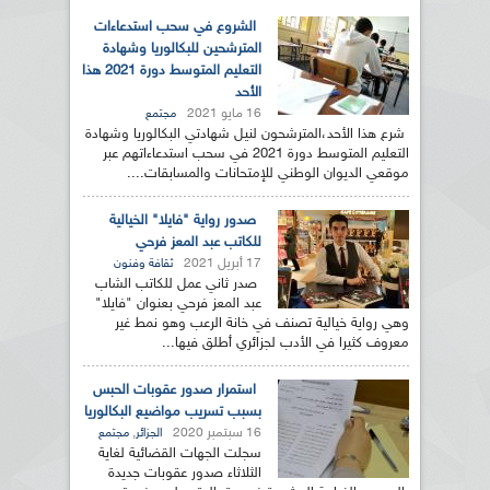
الشروع في سحب استدعاءات
المترشحين للبكالوريا وشهادة
التعليم المتوسط دورة 2021 هذا
الأحد
16 مايو 2021
مجتمع
شرع هذا الأحد،المترشحون لنيل شهادتي البكالوريا وشهادة
التعليم المتوسط دورة 2021 في سحب استدعاءاتهم عبر
موقعي الديوان الوطني للإمتحانات والمسابقات....
صدور رواية "فايلا" الخيالية
للكاتب عبد المعز فرحي
17 أبريل 2021
ثقافة وفنون
صدر ثاني عمل للكاتب الشاب
عبد المعز فرحي بعنوان "فايلا"
وهي رواية خيالية تصنف في خانة الرعب وهو نمط غير
معروف كثيرا في الأدب لجزائري أطلق فيها...
استمرار صدور عقوبات الحبس
بسبب تسريب مواضيع البكالوريا
16 سبتمبر 2020
,
الجزائر
مجتمع
سجلت الجهات القضائية لغاية
الثلاثاء صدور عقوبات جديدة