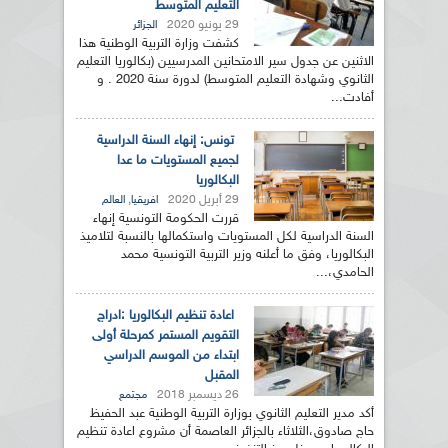
التعليم المتوسط
29 يونيو 2020
الجزائر
كشفت وزارة التربية الوطنية هذا
الاثنين عن جدول سير الامتحانين المدرسيين (بكالوريا التعليم
الثانوي وشهادة التعليم المتوسط) لدورة سنة 2020 . و
أفادت...
تونس: إنهاء السنة الدراسية
لجميع المستويات ما عدا
البكالوريا
29 أبريل 2020
,
افريقيا
العالم
قررت الحكومة التونسية إنهاء
السنة الدراسية لكل المستويات واستكمالها بالنسبة لتلاميذ
البكالوريا، وفق ما أعلنه وزير التربية التونسية محمد
الحامدي،...
اعادة تنظيم البكالوريا :ادراج
التقويم المستمر كمرحلة أولى
ابتداء من الموسم الدراسي
المقبل
26 ديسمبر 2018
مجتمع
أكد مدير التعليم الثانوي بوزارة التربية الوطنية عبد الحفيظ
حاج صادوق،الثلاثاء بالجزائر العاصمة أن مشروع اعادة تنظيم