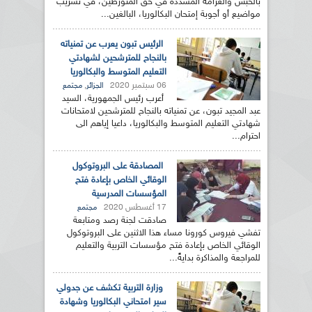
بالحبس والغرامة المشددة في حق المتورطين، في تسريب
مواضيع أو أجوبة إمتحان البكالوريا، البالغين...
الرئيس تبون يعرب عن تمنياته
بالنجاح للمترشحين لشهادتي
التعليم المتوسط والبكالوريا
06 سبتمبر 2020
,
الجزائر
مجتمع
أعرب رئيس الجمهورية، السيد
عبد المجيد تبون، عن تمنياته بالنجاح للمترشحين لامتحانات
شهادتي التعليم المتوسط والبكالوريا، داعيا إياهم الى
احترام...
المصادقة على البروتوكول
الوقائي الخاص بإعادة فتح
المؤسسات المدرسية
17 أغسطس 2020
مجتمع
صادقت لجنة رصد ومتابعة
تفشي فيروس كورونا مساء هذا الاثنين على البروتوكول
الوقائي الخاص بإعادة فتح مؤسسات التربية والتعليم
للمراجعة والمذاكرة بدايةً...
وزارة التربية تكشف عن جدولي
سير امتحاني البكالوريا وشهادة