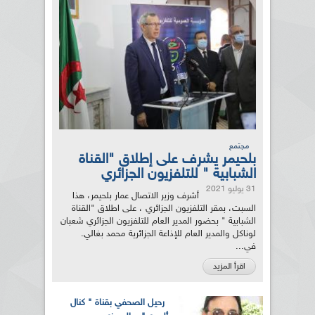
مجتمع
بلحيمر يشرف على إطلاق "القناة
الشبابية " للتلفزيون الجزائري
31 يوليو 2021
أشرف وزير الاتصال عمار بلحيمر، هذا
السبت، بمقر التلفزيون الجزائري ، على اطلاق "القناة
الشبابية " بحضور المدير العام للتلفزيون الجزائري شعبان
لوناكل والمدير العام للإذاعة الجزائرية محمد بغالي.
في...
اقرأ المزيد
رحيل الصحفي بقناة " كنال