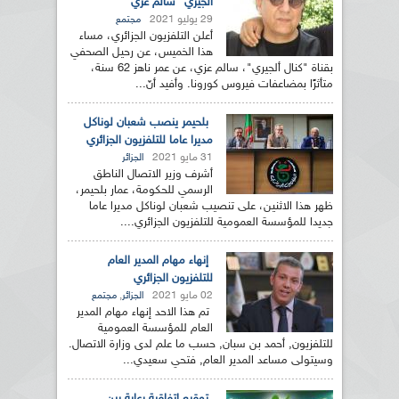
ألجيري" سالم عزي
29 يوليو 2021
مجتمع
أعلن التلفزيون الجزائري، مساء
هذا الخميس، عن رحيل الصحفي
بقناة "كنال ألجيري"، سالم عزي، عن عمر ناهز 62 سنة،
متأثرًا بمضاعفات فيروس كورونا. وأفيد أنّ...
بلحيمر ينصب شعبان لوناكل
مديرا عاما للتلفزيون الجزائري
31 مايو 2021
الجزائر
أشرف وزير الاتصال الناطق
الرسمي للحكومة، عمار بلحيمر،
ظهر هذا الاثنين، على تنصيب شعبان لوناكل مديرا عاما
جديدا للمؤسسة العمومية للتلفزيون الجزائري....
إنهاء مهام المدير العام
للتلفزيون الجزائري
02 مايو 2021
,
الجزائر
مجتمع
تم هذا الاحد إنهاء مهام المدير
العام للمؤسسة العمومية
للتلفزيون, أحمد بن سبان, حسب ما علم لدى وزارة الاتصال.
وسيتولى مساعد المدير العام, فتحي سعيدي...