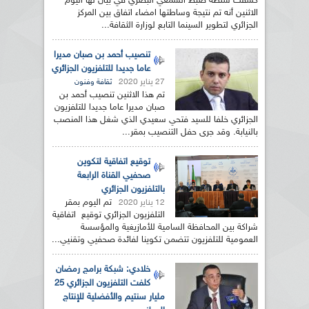
كشفت سلطة ضبط السمعي البصري في بيان لها اليوم
الاثنين أنه تم نتيجة وساطتها امضاء اتفاق بين المركز
الجزائري لتطوير السينما التابع لوزارة الثقافة...
تنصيب أحمد بن صبان مديرا
عاما جديدا للتلفزيون الجزائري
27 يناير 2020
ثقافة وفنون
تم هذا الاثنين تنصيب أحمد بن
صبان مديرا عاما جديدا للتلفزيون
الجزائري خلفا للسيد فتحي سعيدي الذي شغل هذا المنصب
بالنيابة. وقد جرى حفل التنصيب بمقر...
توقيع اتفاقية لتكوين
صحفيي القناة الرابعة
بالتلفزيون الجزائري
تم اليوم بمقر
12 يناير 2020
التلفزيون الجزائري توقيع اتفاقية
شراكة بين المحافظة السامية للأمازيغية والمؤسسة
العمومية للتلفزيون تتضمن تكوينا لفائدة صحفيي وتقنيي...
خلادي: شبكة برامج رمضان
كلفت التلفزيون الجزائري 25
مليار سنتيم والأفضلية للإنتاج