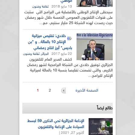
الوطني
13 مايو 2018
ثقافة وفنون
سيحظى الإنتاج الوطني بالأفضلية في البرامج التي ستبث
على قنوات التلفزيون العمومي الخمسة خلال شهر رمضان
حيث رصدت لهذه الشبكة 25 مليار سنتيم، مع...
خلادي: تقليص ميزانية
الإنتاج 10 بالمائة.. و "بن
باديس" أبرز انتاج رمضاني
22 مايو 2017
,
الجزائر
ثقافة وفنون
كشف المدير العام للتلفزيون
الجزائري توفيق خلادي عن الشبكة البرامجية لشهر رمضان
الكريم، والتي تضمنت تقليصا بنسبة 10 بالمائة لميزانية
الإنتاج للبرامج...
الصفحات
الصفحة الأخيرة
2
1
طالع ايضاً
الإذاعة الجزائرية تحي الذكرى 59 لبسط
السيادة على الإذاعة والتلفزيون
أكتوبر 27, 2021 |