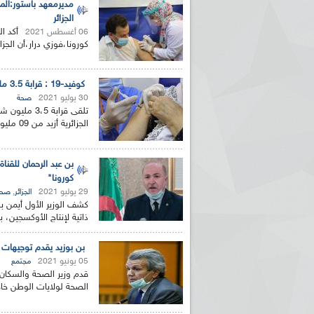
الجزائر
أكد ا
06 أغسطس 2021
كورونا،فوزي درار،أن الجزا
كوفيد-19 : قرابة 3.5 مليون جزائري ملقح إلى غاية اليوم
30 يوليو 2021
صحة
تلقى قرابة 
الجزائرية أزيد من 09 مليون جرعة لقاح إلى نهاية شهر جويلية...
كورونا"
29 يوليو 2021
,
الجزائر
صحة
ذاتية لإنتاج الأوكسجين، ب
بن بوزيد يقدم توجيهات ل
05 يونيو 2021
مجتمع
قدم وزير الصحة والسكان
الصحة لولايات الوطن خاصة