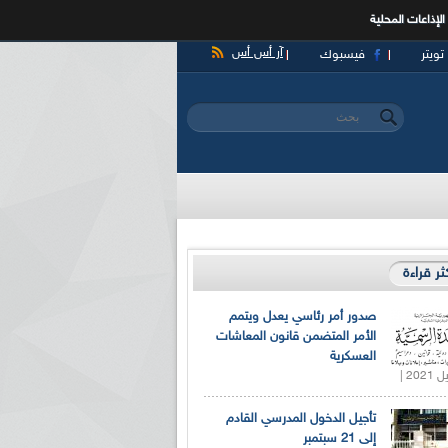
الإذاعات المحلية
آر أس أس
تويتر
فيسبوك
‏بحث ‏
استمارة البحث
كثر قراءة
صدور أمر رئاسي يعدل ويتمم
الأمر المتضمن قانون المعاشات
العسكرية
تأجيل الدخول المدرسي القادم
إلى 21 سبتمبر