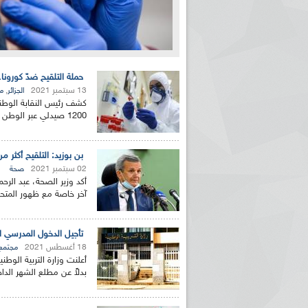
حملة التلقيح ضدّ كورونا... مشاركة 1200 صيدلي 
13 سبتمبر 2021
,
الجزائر
م
كشف رئيس النقابة الوطنية
1200 صيدلي عبر الوطن في عملية تلقيح المواطنين ضدّ وباء...
بن بوزيد: التلقيح أكثر 
02 سبتمبر 2021
صحة
أكد وزير الصحة، عبد الرح
آخر خاصة مع ظهور المتحور
تأجيل الدخول المدرسي القادم إ
18 أغسطس 2021
مجتمع
بدلاً عن مطلع الشهر الداخ