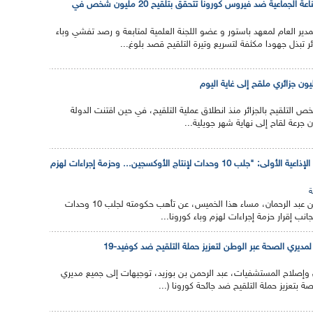
مديرمعهد باستور:المناعة الجماعية ضد فيروس كورونا تتحقق بتلقيح 20 مليون شخص في
لمدير العام لمعهد باستور و عضو اللجنة العلمية لمتابعة و رصد تفشي وباء
ئر تبذل جهودا مكثفة لتسريع وتيرة التلقيح قصد بلوغ...
3،5 مليون شخص التلقيح بالجزائر منذ انطلاق عملية التلقيح، في حين اقتنت الدولة
بن عبد الرحمان للقناة الإذاعية الأولى: "جلب 10 وحدات لإنتاج الأوكسجين... وحزمة إجراءات لهزم
كشف الوزير الأول أيمن بن عبد الرحمان، مساء هذا الخميس، عن تأهب حكومته لجلب 10 وحدات
جانب إقرار حزمة إجراءات لهزم وباء كورونا...
مديري الصحة عبر الوطن لتعزيز حملة التلقيح ضد كوفيد-19
 وإصلاح المستشفيات، عبد الرحمن بن بوزيد، توجيهات إلى جميع مديري
 بتعزيز حملة التلقيح ضد جائحة كورونا (...