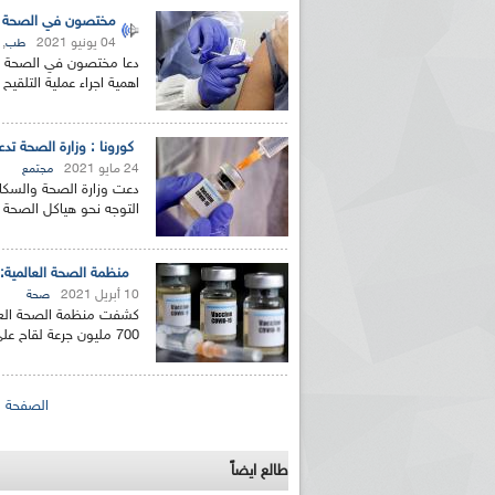
مختصون في الصحة يدع
04 يونيو 2021
,
طب
دعا مختصون في الصحة وا
اهمية اجراء عملية التلقيح ضد كوفيد19 على المستوى
كورونا : وزارة الصحة تدع
24 مايو 2021
مجتمع
التوجه نحو هياكل الصحة 
منظمة الصحة العالمية: "
10 أبريل 2021
صحة
كشفت منظمة الصحة العالم
700 مليون جرعة لقاح على مستوى العالم، حتى الان أكثر من 87...
الصفحات
الصفحة ال
طالع ايضاً