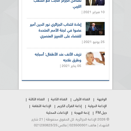
تضامن الجزائر الثابت مع الشعب
الليبي
10 فبراير 2021 |
إعادة انتخاب الجزائري نور الدين أمير
عضوا في لجنة الأمم المتحدة
للقضاء على التمييز العنصري
25 يونيو 2021 |
نزيف الأنف عند الأطفال: أسبابه
وطرق علاجه
05 يناير 2021 |
الواجهة
القناة الأولى
القناة الثانية
القناة الثالثة
الإذاعة الدولية
إذاعة القرآن الكريم
الإذاعة الثقافة
جيل FM
إذعة البهجة
الإذاعات المحلية
© 2026 الإذاعة الجزائرية. كل الحقوق محفوظة | 21 شارع
الشهداء | هاتف:023500301 | فاكس:021230823/25