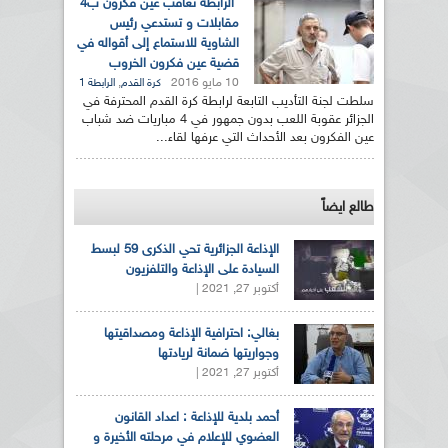
الرابطة تعاقب عين فكرون ب4
مقابلات و تستدعي رئيس
الشاوية للاستماع إلى أقواله في
قضية عين فكرون الخروب
10 مايو 2016
,
كرة القدم
الرابطة 1
سلطت لجنة التأديب التابعة لرابطة كرة القدم المحترفة في
الجزائر عقوبة اللعب بدون جمهور في 4 مباريات ضد شباب
عين الفكرون بعد الأحداث التي عرفها لقاء...
طالع ايضاً
الإذاعة الجزائرية تحي الذكرى 59 لبسط
السيادة على الإذاعة والتلفزيون
أكتوبر 27, 2021 |
بغالي: احترافية الإذاعة ومصداقيتها
وجواريتها ضمانة لريادتها
أكتوبر 27, 2021 |
أحمد بلدية للإذاعة : اعداد القانون
العضوي للإعلام في مرحلته الأخيرة و