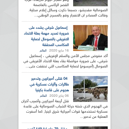
وقع انفجار اليوم الأربعاء، قرب
القصر الرئاسي بالعاصمة
الصومالية مقديشو، حسبما ذكرت وسائل إعلام محلية.
وقالت المصادر ان الانفجار وقع بالمسرح الوطني...
إسماعيل شرقي يشدد على
ضرورة تمديد مهمة بعثة الاتحاد
الافريقي بالصومال لحماية
المكاسب المحققة
16 مايو 2020
العالم
أكد مفوض مجلس الأمن والسلم الإفريقي ، إسماعيل
شرقي، على ضرورة مواصلة بقاء بعثة الاتحاد الأفريقي في
الصومال (أميسوم) لحماية المكاسب التي تحققت حتى...
04 قتلى أميركيين وتدمير
طائرات وآليات عسكرية في
هجوم على قاعدة بكينيا
06 يناير 2020
العالم
قتل أربعة أميركيين وأصيب آخران
في الهجوم الذي شنته حركة الشباب الصومالية على قاعدة
عسكرية تستخدمها قوات أميركية شرق كينيا, كما أسفرت
العملية عن تدمير...