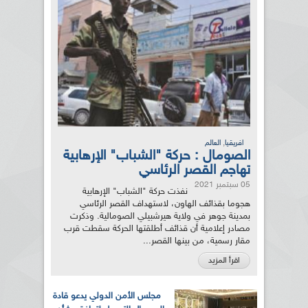
,
افريقيا
العالم
الصومال : حركة "الشباب" الإرهابية
تهاجم القصر الرئاسي
05 سبتمبر 2021
نفذت حركة "الشباب" الإرهابية
هجوما بقذائف الهاون، لاستهداف القصر الرئاسي
بمدينة جوهر في ولاية هيرشبيلي الصومالية. وذكرت
مصادر إعلامية أن قذائف أطلقتها الحركة سقطت قرب
مقار رسمية، من بينها القصر...
اقرأ المزيد
مجلس الأمن الدولي يدعو قادة