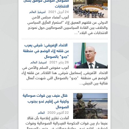
الصومال التوصل لتوافق بشأن
الانتخابات
24 أبريل 2021
,
افريقيا
العالم
أعرب أعضاء مجلس الأمن
الدولي عن قلقهم العميق إزاء "استمرار المأزق السياسي
والخلاف بين القادة السياسيين الصوماليين حول نموذج
الانتخابات في البلاد"...
الاتحاد الإفريقي: شرقي يعرب
عن قلقه إزاء الوضع في منطقة
"جدو" بالصومال
26 يناير 2021
,
افريقيا
العالم
أعرب مفوض السلم والأمن في
الاتحاد الأفريقي, إسماعيل شرقي, هذا الثلاثاء, عن قلقه إزاء
الوضع في منطقة "جدو" بالصومال التي شهدت أعمال
قتالية بين الجيش...
قتال عنيف بين قوات صومالية
وكينية في إقليم غدو بجنوب
الصومال
22 أكتوبر 2020
العالم
أفادت تقارير إعلامية بأن قتالا
عنيفا دار بين قوات الحكومة الفيدرالية الصومالية وقوات
كينية في إقليم غدو, بولاية جوبالاند في جنوب الصومال.