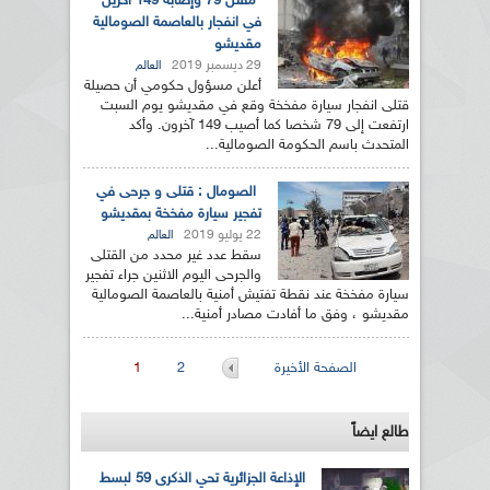
مقتل 79 وإصابة 149 آخرين
في انفجار بالعاصمة الصومالية
مقديشو
29 ديسمبر 2019
العالم
أعلن مسؤول حكومي أن حصيلة
قتلى انفجار سيارة مفخخة وقع في مقديشو يوم السبت
ارتفعت إلى 79 شخصا كما أصيب 149 آخرون. وأكد
المتحدث باسم الحكومة الصومالية...
الصومال : قتلى و جرحى في
تفجير سيارة مفخخة بمقديشو
22 يوليو 2019
العالم
سقط عدد غير محدد من القتلى
والجرحى اليوم الاثنين جراء تفجير
سيارة مفخخة عند نقطة تفتيش أمنية بالعاصمة الصومالية
مقديشو ، وفق ما أفادت مصادر أمنية...
الصفحات
الصفحة الأخيرة
2
1
طالع ايضاً
الإذاعة الجزائرية تحي الذكرى 59 لبسط