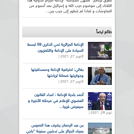
تطرق برنامج "منتهى السياسة" لإذاعة الجزائر الدولية هذا
الثلاثاء إلى موضوع حزب الله و إسرائيل بعد أسبوع من
المناوشات و لماذا لم تتطور إلى حرب بين...
طالع ايضاً
الإذاعة الجزائرية تحي الذكرى 59 لبسط
السيادة على الإذاعة والتلفزيون
أكتوبر 27, 2021 |
بغالي: احترافية الإذاعة ومصداقيتها
وجواريتها ضمانة لريادتها
أكتوبر 27, 2021 |
أحمد بلدية للإذاعة : اعداد القانون
العضوي للإعلام في مرحلته الأخيرة و
سيعرض قريبا...
أكتوبر 28, 2021 |
بن عبد الرحمان يشرف هذا الخميس
بميناء الجزائر على تدشين سفينة "باجي