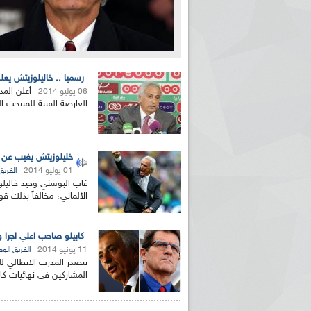
رسميا .. خاليلوزيتش يعل
أعلن الم
06 يوليو 2014
العارضة الفنية للمنتخب ال
خليلوزيتش يغيب عن 
01 يوليو 2014
الفريق
غاب البوسني وحيد خاليلو
الألماني، مخالفاً بذلك قو
كابيلو صاحب اعلي اجرا وخا
11 يونيو 2014
الفريق الو
المشاركين فى نهائيات كاس العالم 2014 با