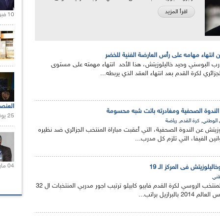
اقرأ المزيد
10 فبراير 2021 |
ن انتهاء مهامه على رأس العارضة الفنية للخضر
درب البوسني وحيد خاليلوزيتش، هذا الأحد انتهاء مهمته على مستوى
جزائري لكرة القدم بعد انتهاء العقد الذي يربطه...
العنص
الندوة الصحفية ومغادرته باتت شبه محسومة
25 يونيو 2021 |
,
,
 الوطني
كرة القدم
رياضة
زيتش عن الندوة الصحفية، التي أعقبت مباراة المنتخب الجزائري ضد نظيره
انين الفيفا، التي تلزم كل مدرب...
04 مارس 2020 |
ليلوزيتش فى المركز الـ 19
طني
يتصدر المدرب الايطالي للمنتخب الروسي لكرة القدم فابيو كابيلو ترتيب اجور مدربي المنتخبات ال 32
لبرازيل براتب...