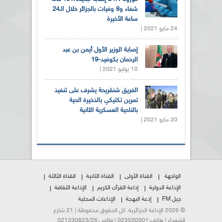
شفاء و8 وفيات بالجزائر خلال الـ24
ساعة الأخيرة
24 مايو 2021 |
إصابة الوزير الأول أيمن بن عبد
الرحمان بكوفيد-19
10 يوليو 2021 |
الفريق شنقريحة يشرف على تنفيذ
تمرين تكتيكي بالذخيرة الحية
بالناحية العسكرية الثانية
20 مايو 2021 |
الواجهة
القناة الأولى
القناة الثانية
القناة الثالثة
الإذاعة الدولية
إذاعة القرآن الكريم
الإذاعة الثقافة
جيل FM
إذعة البهجة
الإذاعات المحلية
© 2026 الإذاعة الجزائرية. كل الحقوق محفوظة | 21 شارع
الشهداء | هاتف:023500301 | فاكس:021230823/25