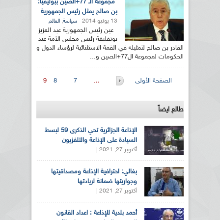
مجموعة الـ 77+الصين ببوليفيا:
بن صالح يمثل رئيس الجمهورية
13 يونيو 2014
,
سياسة
العالم
عين رئيس الجمهورية عبد العزيز
بوتفليقة رئيس مجلس الأمة عبد
القادر بن صالح لتمثيله في القمة الاستثنائية لرؤساء الدول و
الحكومات لمجموعة ال77+الصين و...
الصفحات
الصفحة الأولى
…
7
8
9
طالع ايضاً
الإذاعة الجزائرية تحي الذكرى 59 لبسط
السيادة على الإذاعة والتلفزيون
أكتوبر 27, 2021 |
بغالي: احترافية الإذاعة ومصداقيتها
وجواريتها ضمانة لريادتها
أكتوبر 27, 2021 |
أحمد بلدية للإذاعة : اعداد القانون