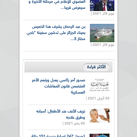
العضوي للإعلام في مرحلته الأخيرة و
سيعرض قريبا...
أكتوبر 28, 2021 |
بن عبد الرحمان يشرف هذا الخميس
بميناء الجزائر على تدشين سفينة "باجي
مختار 3...
أكتوبر 28, 2021 |
الأكثر قراءة
صدور أمر رئاسي يعدل ويتمم الأمر
المتضمن قانون المعاشات
العسكرية
20 أبريل 2021 |
نزيف الأنف عند الأطفال: أسبابه
وطرق علاجه
05 يناير 2021 |
كورونا :247 إصابة جديدة،151 حالة