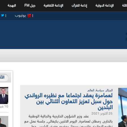
الثة
الإذاعة الدولية
إذاعة القرآن
الإذاعة الثقافية
جيل FM
البهجة
يوتيوب
الأ
,
,
الجزائر
سياسة
العالم
لعمامرة يعقد اجتماعا مع نظيره الرواندي
حول سبل تعزيز التعاون الثنائي بين
البلدين
10 فبراير 2021 |
25 أكتوبر 2021
عقد وزير الشؤون الخارجية والجالية الوطنية
بالخارج, رمطان لعمامرة, اليوم الاثنين بكيغالي, جلسة عمل مع
نظيره الرواندي فانسون بيروتا, بحضور وفدي البلدين, حول