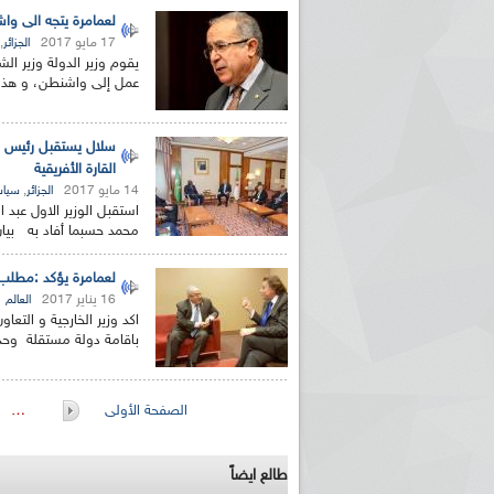
لعمامرة يتجه الى واش
17 مايو 2017
,
الجزائر
يقوم وزير الدولة وزير الش
عمل إلى واشنطن، و هذا ب
سلال يستقبل رئيس مفو
القارة الأفريقية
14 مايو 2017
,
الجزائر
سياس
استقبل الوزير الاول عبد
محمد حسبما أفاد به بيان 
لعمامرة يؤكد :مطلب 
16 يناير 2017
العالم
اكد وزير الخارجية و ال
باقامة دولة مستقلة وحد
الصفحات
الصفحة الأولى
…
طالع ايضاً