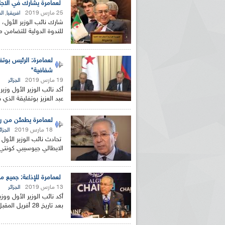
لعمامرة يشارك في الاجت
25 مارس 2019
,
افريقيا
ال
شارك نائب الوزير الأول، 
للندوة الدولية للتضامن 
لعمامرة: الرئيس بوت
شفافية"
19 مارس 2019
الجزائر
أكد نائب الوزير الأول وز
عبد العزيز بوتفليقة الذي ق
لعمامرة يطمئن من روم
18 مارس 2019
الجزائ
تحادث نائب الوزير الأول و
الايطالي جيوسيبي كونتي ح
لعمامرة للإذاعة: جميع مؤسسا
13 مارس 2019
الجزائر
أكد نائب الوزير الأول و
بعد تاريخ 28 أفريل المقبل، مبررا قرارات رئيس الجمهورية...