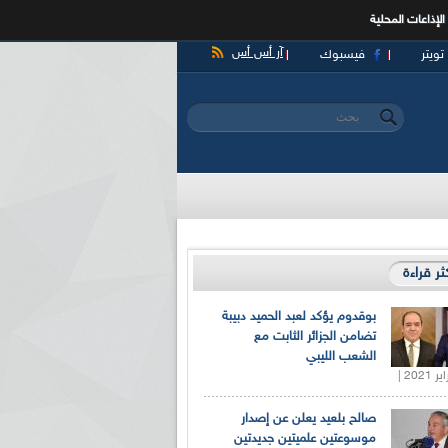
الإذاعات المحلية
آر أس أس
تويتر
فيسبوك
‏بحث ‏
استمارة البحث
كثر قراءة
بوقدوم يؤكد لعبد الحميد دبيبة
تضامن الجزائر الثابت مع
الشعب الليبي
صالح بلعيد يعلن عن إصدار
موسوعتين علميتين جديدتين