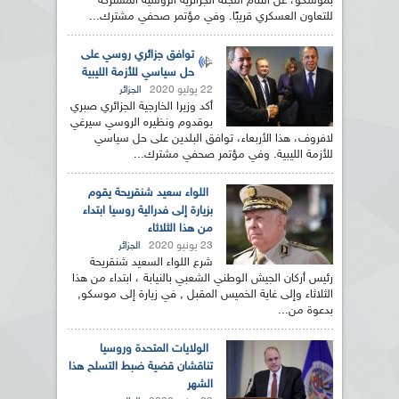
بموسكو، عن التئام اللجنة الجزائرية الروسية المشتركة
للتعاون العسكري قريبًا. وفي مؤتمر صحفي مشترك...
توافق جزائري روسي على
حل سياسي للأزمة الليبية
22 يوليو 2020
الجزائر
أكد وزيرا الخارجية الجزائري صبري
بوقدوم ونظيره الروسي سيرغي
لافروف، هذا الأربعاء، توافق البلدين على حل سياسي
للأزمة الليبية. وفي مؤتمر صحفي مشترك...
اللواء سعيد شنقريحة يقوم
بزيارة إلى فدرالية روسيا ابتداء
من هذا الثلاثاء
23 يونيو 2020
الجزائر
شرع اللواء السعيد شنقريحة
رئيس أركان الجيش الوطني الشعبي بالنيابة ، ابتداء من هذا
الثلاثاء وإلى غاية الخميس المقبل , في زيارة إلى موسكو,
بدعوة من...
الولايات المتحدة وروسيا
تناقشان قضية ضبط التسلح هذا
الشهر