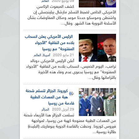
09 يونيو 2020
العالم
كشف المبعوث الرئاسي
الأمريكي الخاص لضبط التسلح مارشال بيلينجسلي إن
واشنطن وموسكو حددتا موعد ومكان المفاوضات بشأن
الأسلحة النووية هذا الشهر. وقال...
الرئيس الأمريكي يعلن انسحاب
بلاده من اتفاقية "الأجواء
المفتوحة" مع روسيا
21 مايو 2020
,
أمريكا
العالم
أعلن الرئيس الأمريكي دونالد
ترامب، اليوم الخميس، انسحاب بلاده من اتفاقية "الأجواء
المفتوحة" مع روسيا بدعوى عدم وفاء هذه الأخيرة
بالتزاماتها.وقال...
كورونا: الجزائر تتسلم شحنة
هبة من المعدات الطبية
قادمة من روسيا
29 أبريل 2020
الجزائر
تسلمت الجزائر هذا الأربعاء شحنة
من المعدات الطبية ممنوحة كهبة من روسيا، لمواجهة
فيروس كورونا. وحطت بالقاعدة الجوية ببوفاريك (البليدة)
طائرة روسية...