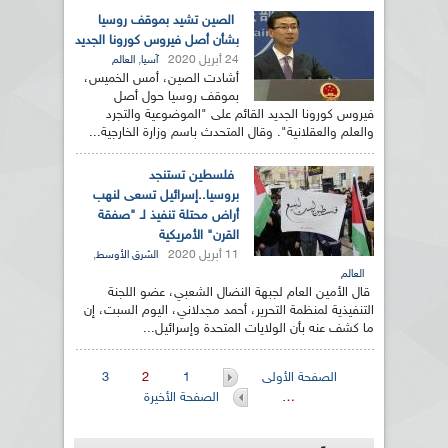
الصين تشيد بموقف روسيا
بشأن أصل فيروس كورونا الجديد
24 أبريل 2020
,
آسيا
العالم
أشادت الصين، أمس الخميس،
بموقف روسيا حول أصل
فيروس كورونا الجديد القائم على "الموضوعية والتجرد
والعلم والعقلانية". وقال المتحدث باسم وزارة الخارجية...
فلسطين تستنجد
بروسيا..إسرائيل تسعى لنهب
أراض محتلة تنفيذ لـ "صفقة
القرن" الأمريكية
11 أبريل 2020
,
الشرق الأوسط
العالم
قال الأمين العام لجبهة النضال الشعبي، عضو اللجنة
التنفيذية لمنظمة التحرير، أحمد مجدلاني، اليوم السبت، إن
ما كشف عنه بأن الولايات المتحدة وإسرائيل...
الصفحات
الصفحة الأولى
1
2
3
…
الصفحة الأخيرة