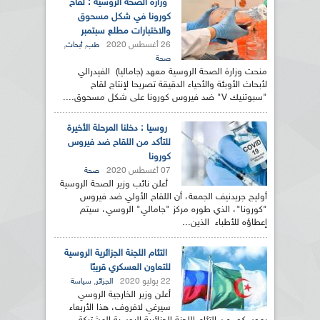
وزارة الصحة الروسية : لقاح
كورونا في شكل مسحوق
والاختبارات مطلع سبتمبر
26 أغسطس 2020
,
,
طب
أبحاث
صحة
منحت وزارة الصحة الروسية معهد (جاماليا) الفيدرالي
لأبحاث الأوبئة والأحياء الدقيقة تصريحا لإنتاج لقاح
"سبوتنيك V" ضد فيروس كورونا على شكل مسحوق....
روسيا : دخلنا المرحلة الأخيرة
للتأكد من اللقاح ضد فيروس
كورونا
07 أغسطس 2020
صحة
أعلن نائب وزير الصحة الروسية
أوليج جريدنيف الجمعة، أن اللقاح الأولي ضد فيروس
"كورونا"، الذي طوره مركز "جامالي" الروسي، سيتم
إعطاؤه للأطباء الذين...
التئام اللجنة الجزائرية الروسية
للتعاون العسكري قريبًا
22 يوليو 2020
,
الجزائر
سياسة
أعلن وزير الخارجية الروسي
سيرغي لافروف، هذا الأربعاء