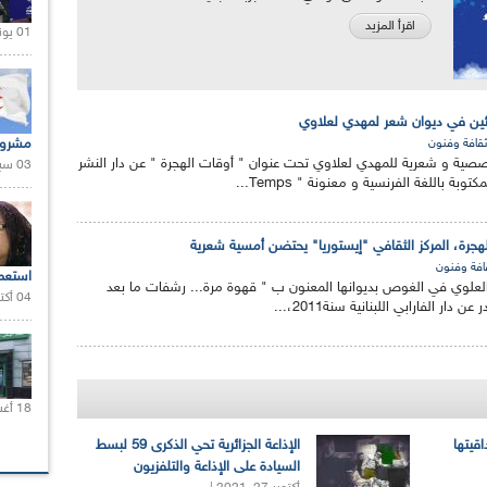
اقرأ المزيد
01 يونيو 2021 |
اجئين في ديوان شعر لمهدي لعلاوي
مشروع
ثقافة وفنون
ة و شعرية للمهدي لعلاوي تحت عنوان " أوقات الهجرة " عن دار النشر
03 سبتمبر 2020 |
بة باللغة الفرنسية و معنونة " Temps...
هجرة، المركز الثقافي "إيستوريا" يحتضن أمسية شعرية
افة وفنون
استعم
العلوي في الغوص بديوانها المعنون ب " قهوة مرة... رشفات ما بعد
04 أكتوبر 2020 |
ار الفارابي اللبنانية سنة2011،...
18 أغسطس 2020 |
اقيتها
الإذاعة الجزائرية تحي الذكرى 59 لبسط
السيادة على الإذاعة والتلفزيون