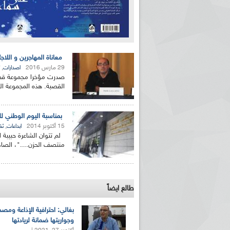
معاناة المهاجرين و الل
29 مارس 2016
,
اصدارات
صدرت مؤخرا مجموعة قصصي
القصبة. هذه المجموعة المكتو
بمناسبة اليوم الوطني لل
15 أكتوبر 2014
,
ابداعات
ثق
لم تتوان الشاعرة حبيبة 
منتصف الحزن...."، الصادر عن د
طالع ايضاً
بغالي: احترافية الإذاعة ومصد
وجواريتها ضمانة لريادتها