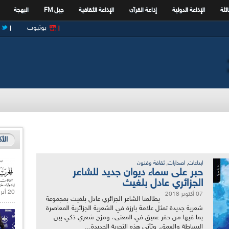
الثة
الإذاعة الدولية
إذاعة القرآن
الإذاعة الثقافية
جيل FM
البهجة
يوتيوب
الأ
,
,
ابداعات
اصدارات
ثقافة وفنون
حبر على سماء ديوان جديد للشاعر
الجزائري عادل بلغيث
20 أبريل 2021 |
07 أكتوبر 2018
يطالعنا الشاعر الجزائري عادل بلغيث بمجموعة
شعرية جديدة تمثل علامة بارزة في الشعرية الجزائرية المعاصرة
بما فيها من حفر عميق في المعنى، ومزج شعري ذكي بين
البساطة والعمق. وتأتي هذه التجربة الجديدة...