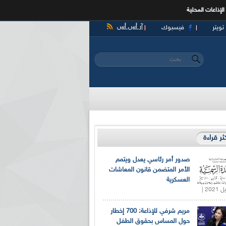
الإذاعات المحلية
آر أس أس
تويتر
فيسبوك
‏بحث ‏
استمارة البحث
كثر قراءة
صدور أمر رئاسي يعدل ويتمم
الأمر المتضمن قانون المعاشات
العسكرية
مريم شرفي للإذاعة: 700 إخطار
حول المساس بحقوق الطفل