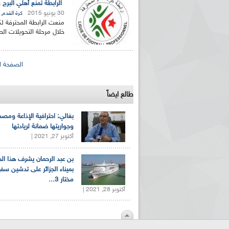
الرابطة تمنع أهلي البر
30 يونيو 2015
,
كرة القدم
منعت الرابطة المحترفة ل
خلال مرحلة التحويلات الصيفية لموسم 
الصفحات
الصفحة ا
طالع ايضاً
بغالي: احترافية الإذاعة ومصد
وجواريتها ضمانة لريادتها
أكتوبر 27, 2021 |
بن عبد الرحمان يشرف هذا ا
بميناء الجزائر على تدشين سف
مختار 3...
أكتوبر 28, 2021 |