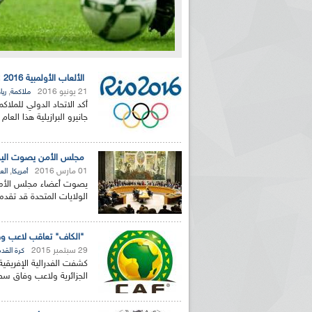
الألعاب الأولمبية 2016 :عقوبات تنتظر الملاكمين المحترفين المشاركين في دورة ريو
21 يونيو 2016
,
ملاكمة
ري
أكد الاتحاد الدولي للملا
جانيرو البرازيلية هذا العا
مجلس الأمن يصوت اليوم
01 مارس 2016
,
أمريكا
الع
يصوت أعضاء مجلس الأمن 
الولايات المتحدة قد تقد
"الكاف" تعاقب لاعب وفاق سط
29 سبتمبر 2015
كرة القد
كشفت الفدرالية الإفريقية
الجزائرية ولاعب وفاق سط