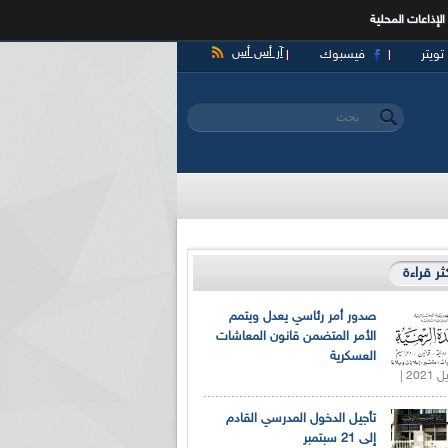
الإذاعات المحلية
آر أس أس
تويتر
فيسبوك
‏بحث ‏
استمارة البحث
كثر قراءة
صدور أمر رئاسي يعدل ويتمم
الأمر المتضمن قانون المعاشات
العسكرية
تأجيل الدخول المدرسي القادم
إلى 21 سبتمبر