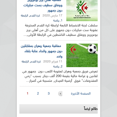
معاقبة أهلي برج بوعريريج
ووفاق سطيف بست مباريات
دون جمهور
17 مارس 2020
,
كرة القدم
الرابطة
,
1
رياضة
سلطت لجنة الانضباط التابعة لرابطة كرة القدم المحترفة
عقوبة ست مباريات دون جمهور على كل من أهلي برج
بوعريريج ووفاق سطيف الناشطين في الرابطة الأولى,...
معاقبة جمعية وهران بمقابلتين
دون جمهور واتحاد عنابة بلقاء
واحد
11 فبراير 2020
,
كرة القدم
الرابطة
,
2
رياضة
تعرض فريق جمعية وهران لعقوبة اللعب دون جمهور في
لقاءين و غرامة مالية بقيمة 200 ألف دينار, بسبب "رمي
المقذوفات" فوق أرضية الميدان, متسببة في أضرار...
الصفحات
الصفحة الأخيرة
3
2
1
طالع ايضاً