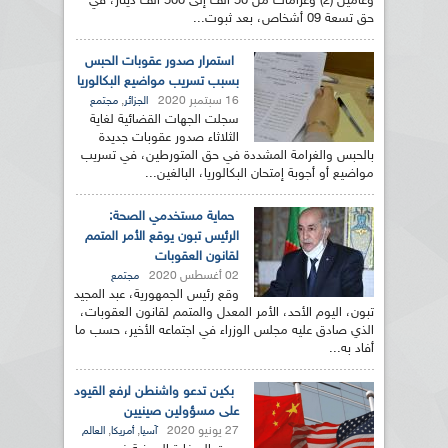
وعامين (2) وغرامات من 50 ألف إلى 500 ألف دينار، في
حق تسعة 09 أشخاص، بعد ثبوت...
استمرار صدور عقوبات الحبس
بسبب تسريب مواضيع البكالوريا
16 سبتمبر 2020
,
الجزائر
مجتمع
سجلت الجهات القضائية لغاية
الثلاثاء صدور عقوبات جديدة
بالحبس والغرامة المشددة في حق المتورطين، في تسريب
مواضيع أو أجوبة إمتحان البكالوريا، البالغين...
حماية مستخدمي الصحة:
الرئيس تبون يوقع الأمر المتمم
لقانون العقوبات
02 أغسطس 2020
مجتمع
وقع رئيس الجمهورية، عبد المجيد
تبون، اليوم الأحد، الأمر المعدل والمتمم لقانون العقوبات،
الذي صادق عليه مجلس الوزراء في اجتماعه الأخير، حسب ما
أفاد به...
بكين تدعو واشنطن لرفع القيود
على مسؤولين صينيين
27 يونيو 2020
,
,
آسيا
أمريكا
العالم