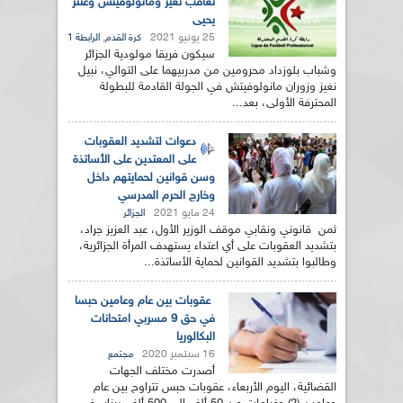
تعاقب نغيز ومانولوفيتش وعنتر
يحيى
25 يونيو 2021
,
كرة القدم
الرابطة 1
سيكون فريقا مولودية الجزائر
وشباب بلوزداد محرومين من مدربيهما على التوالي، نبيل
نغيز وزوران مانولوفيتش في الجولة القادمة للبطولة
المحترفة الأولى، بعد...
دعوات لتشديد العقوبات
على المعتدين على الأساتذة
وسن قوانين لحمايتهم داخل
وخارج الحرم المدرسي
24 مايو 2021
الجزائر
ثمن قانوني ونقابي موقف الوزير الأول، عبد العزيز جراد،
بتشديد العقوبات على أي اعتداء يستهدف المرأة الجزائرية،
وطالبوا بتشديد القوانين لحماية الأساتذة...
عقوبات بين عام وعامين حبسا
في حق 9 مسربي امتحانات
البكالوريا
16 سبتمبر 2020
مجتمع
أصدرت مختلف الجهات
القضائية، اليوم الأربعاء، عقوبات حبس تتراوح بين عام