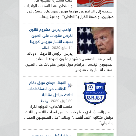
دعت السفارة الصينية في
واشنطن، هذا السبت، الولايات
المتحدة إلى التراجع عن قرارها فرض قيود على مسؤولين
صينيين، واصفة القرار بـ"الخاطئ"، وداعية إياها...
ترامب يدرس مشروع قانون
لفرض عقوبات على الصين
بسبب انتشار فيروس كورونا
14 مايو 2020
العالم
يدرس الرئيس الأمريكي دونالد
ترامب, هذا الخميس, مشروع قانون اقترحه السيناتور
الجمهوري ليندسي جراهام حول فرض عقوبات على الصين
بسبب انتشار وباء فيروس...
الفيفا: حرمان فريق دفاع
تاجنانت من الاستقدامات
لثلاث مراحل متتالية
20 أبريل 2020
رياضة
منعت الاتحادية الدولية لكرة
القدم (الفيفا) نادي دفاع تاجنانت من انتداب اللاعبين لثلاث
مراحل متتالية "كحد أقصى" وذلك "على الصعيدين المحلي
والدولي"...