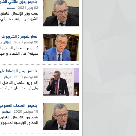
بلحيمر يعزي عائلتي الش
02 يناير 2021
مجتمع
بعث وزير الإتصال الناطق 
الشهيدين الرقيب مباركي 
عمار بلحيمر : الشروع ف
26 نوفمبر 2020
,
الجزائر
سي
أكد وزير الاتصال الناطق 
عميقة" في القطاع و مهنة
بلحيمر: زمن الوصاية على
09 نوفمبر 2020
الجزائر
أكد وزير الاتصال الناطق ا
ولى", مذكرا بأن كل أنشط
بلحيمر: الصحف العمومية
19 سبتمبر 2020
مجتمع
شدّد وزير الاتصال الناط
للمحاور الرئيسية لمشروع