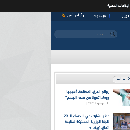
الإذاعات المحلية
آر أس أس
تويتر
فيسبوك
‏بحث ‏
استمارة البحث
كثر قراءة
روائح العرق المختلفة: أسبابها
وبماذا تخبرنا عن صحة الجسم؟
16 يونيو 2021 |
عطار يشارك في الاجتماع الـ 23
للجنة الوزارية المشتركة لمتابعة
اتفاق أوبك +