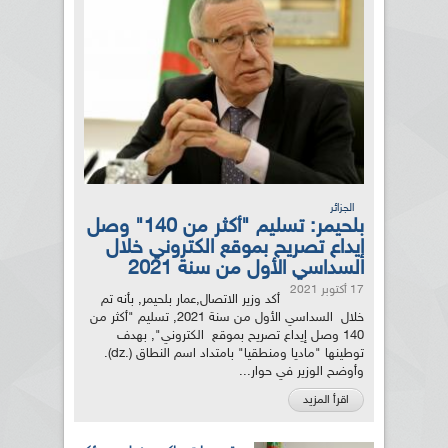
الجزائر
بلحيمر: تسليم "أكثر من 140" وصل
إيداع تصريح بموقع الكتروني خلال
السداسي الأول من سنة 2021
17 أكتوبر 2021
أكد وزير الاتصال,عمار بلحيمر, بأنه تم
خلال السداسي الأول من سنة 2021, تسليم "أكثر من
140 وصل إيداع تصريح بموقع الكتروني", بهدف
توطينها "ماديا ومنطقيا" بامتداد اسم النطاق (.dz).
وأوضح الوزير في حوار...
اقرأ المزيد