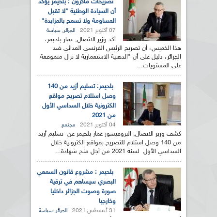
تصريحات ماكرون : بلحيمر يؤكد
أن السيادة الوطنية "لا تقبل
المساومة ولا تسمح بالمزايدة"
07 أكتوبر 2021
,
الجزائر
سياسة
أكد وزير الاتصال, عمار بلحيمر،
هذا الخميس، أن تصريح الرئيس الفرنسي العدائي ضد
الجزائر، دليل على أن "الذهنية الاستعمارية لا تزال متموقعة
على المستويات...
بلحيمر: تسليم أزيد من 140
وصل استلام تصريح مواقع
الكترونية خلال السداسي الأول
من 2021
04 أكتوبر 2021
مجتمع
كشف وزير الاتصال, البروفيسور عمار بلحيمر عن تسليم أزيد
من 140 وصل استلام للتصريح بمواقع الكترونية خلال
السداسي الأول لسنة 2021 من أجل منح شهادة...
بلحيمر : مشروع قانون السمعي
البصري سيساهم في ترقية
صورة وصوت الجزائر داخليا
وخارجيا
31 أغسطس 2021
,
الجزائر
سياسة