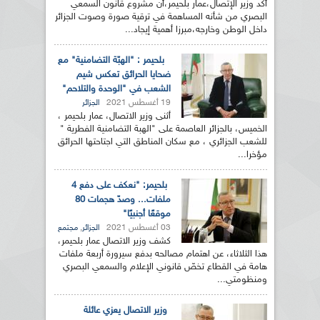
أكد وزير الإتصال،عمار بلحيمر،أن مشروع قانون السمعي
البصري من شأنه المساهمة في ترقية صورة وصوت الجزائر
داخل الوطن وخارجه،مبرزا أهمية إيجاد...
بلحيمر : "الهبّة التضامنية" مع
ضحايا الحرائق تعكس شيم
الشعب في "الوحدة والتلاحم"
19 أغسطس 2021
الجزائر
أثنى وزير الاتصال، عمار بلحيمر ،
الخميس، بالجزائر العاصمة على "الهبة التضامنية الفطرية "
للشعب الجزائري ، مع سكان المناطق التي اجتاحتها الحرائق
مؤخرا...
بلحيمر: "نعكف على دفع 4
ملفات... وصدّ هجمات 80
موقعًا أجنبيًا"
03 أغسطس 2021
,
الجزائر
مجتمع
كشف وزير الاتصال عمار بلحيمر،
هذا الثلاثاء، عن اهتمام مصالحه بدفع سيرورة أربعة ملفات
هامة في القطاع تخصّ قانوني الإعلام والسمعي البصري
ومنظومتي...
وزير الاتصال يعزي عائلة