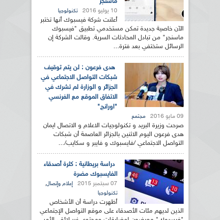
ماسنجر
10 يوليو 2016
تكنولوجيا
أعلنت شركة فيسبوك أنها تختبر
الآن خاصية جديدة تمكن مستخدمي تطبيق "فيسبوك
ماسنجر" من تبادل المحادثات السرية. وقالت الشركة إن
الرسائل ستختفي بعد فترة...
هدى فرعون : لن يتم توقيف
شبكات التواصل الاجتماعي في
الجزائر و الوزارة لم تشرك في
الاتفاق الموقع مع الفرنسي
"اورانج"
09 مايو 2016
مجتمع
صرحت وزيرة البريد و تكنولوجيات الاعلام و الاتصال ايمان
هدى فرعون اليوم الاثنين بالجزائر العاصمة أن شبكات
التواصل الاجتماعي /فايسبوك و فايبر و سكايب/...
دراسة بريطانية : كثرة أصدقاء
الفايسبوك مضرة
07 سبتمبر 2015
,
إعلام وإتصال
تكنولوجيا
أظهرت دراسة أن الأشخاص
الذين لديهم مئات الأصدقاء على موقع التواصل الإجتماعي