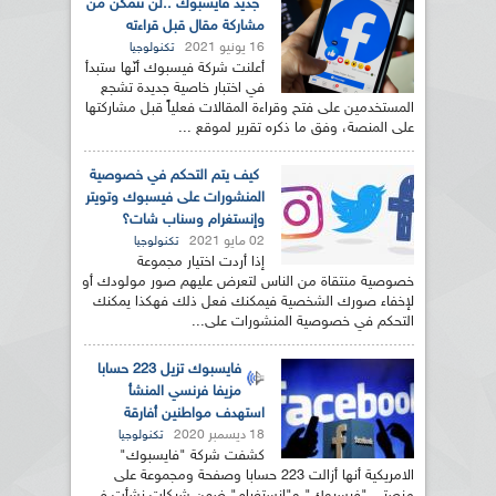
جديد فايسبوك ..لن تتمكن من
مشاركة مقال قبل قراءته
16 يونيو 2021
تكنولوجيا
أعلنت شركة فيسبوك أنّها ستبدأ
في اختبار خاصية جديدة تشجع
المستخدمين على فتح وقراءة المقالات فعلياً قبل مشاركتها
على المنصة، وفق ما ذكره تقرير لموقع ...
كيف يتم التحكم في خصوصية
المنشورات على فيسبوك وتويتر
وإنستغرام وسناب شات؟
02 مايو 2021
تكنولوجيا
إذا أردت اختيار مجموعة
خصوصية منتقاة من الناس لتعرض عليهم صور مولودك أو
لإخفاء صورك الشخصية فيمكنك فعل ذلك فهكذا يمكنك
التحكم في خصوصية المنشورات على...
فايسبوك تزيل 223 حسابا
مزيفا فرنسي المنشأ
استهدف مواطنين أفارقة
18 ديسمبر 2020
تكنولوجيا
كشفت شركة "فايسبوك"
الامريكية أنها أزالت 223 حسابا وصفحة ومجموعة على