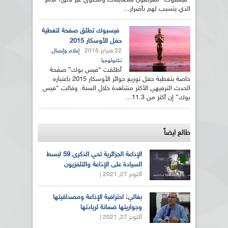
"فيسبوك" معرضون لمضايقات ومحتوى غير لائق، الأمر
الذي يتسبب لهم بأضرار...
فيسبوك تطلق صفحة لتغطية
حفل الأوسكار 2015
22 فبراير 2015
,
إعلام وإتصال
تكنولوجيا
أطلقت “فيس بوك” صفحة
خاصة بتغطية حفل توزيع جوائز الأوسكار 2015 باعتباره
الحدث الترفيهي الأكثر مشاهدة خلال السنة. وقالت “فيس
بوك” إن أكثر من 11.3...
طالع ايضاً
الإذاعة الجزائرية تحي الذكرى 59 لبسط
السيادة على الإذاعة والتلفزيون
أكتوبر 27, 2021 |
بغالي: احترافية الإذاعة ومصداقيتها
وجواريتها ضمانة لريادتها
أكتوبر 27, 2021 |