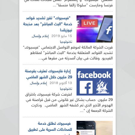
منصتي "فيسبوك" و"إنستغرام" ضمن شبكات نشأت في
فرنسا ومارست "سلوكا زائفا منسقا"...
"فيسبوك" تقرر تشديد قواعد
خدمة "البث المباشر" بعد مذبحة
نيوزيلندا
15 مايو 2019
,
إعلام وإتصال
تكنولوجيا
قررت الشركة المالكة لموقع التواصل الاجتماعي "فيسبوك"
تشديد القواعد المتعلقة بخدمة "البث المباشر" لمقاطع
الفيديو. وقالت في بيان أصدرته من مقرها في...
إدارة فايسبوك تعترف بقرصنة
29 مليون خلال الشهر الماضي
13 أكتوبر 2018
,
إعلام وإتصال
تكنولوجيا
اعترفت شركة فيسبوك باختراق
29 مليون حساب بشكل غير قانوني من قبل قراصنة في
الهجوم الأخير الذي تم كشفه الشهر الماضي. وذكرت
الشركة الجمعة إن "...
فيسبوك تطلق خدمة
للمحادثات السرية على تطبيق