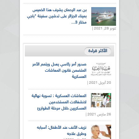
بن عبد الرحمان يشرف هذا الخميس
بميناء الجزائر على تدشين سفينة "باجي
مختار 3...
أكتوبر 28, 2021 |
الأكثر قراءة
صدور أمر رئاسي يعدل ويتمم الأمر
المتضمن قانون المعاشات
العسكرية
20 أبريل 2021 |
المعاشات العسكرية : تسوية نهائية
لانشغالات المستخدمين
العسكريين خلال مرحلة الطوارئ
26 مارس 2021 |
نزيف الأنف عند الأطفال: أسبابه
وطرق علاجه