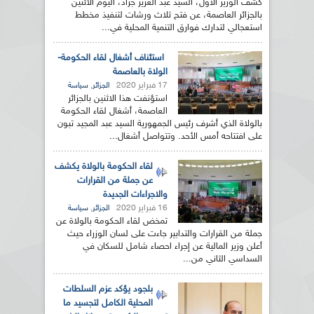
كشف الوزير الأول، السيد عبد العزيز جراد، اليوم الاثنين
بالجزائر العاصمة، عن فتح ثلاث ورشات لتنفيذ مخطط
استعجالي لتدارك فوارق التنمية المحلية في...
استئناف أشغال لقاء الحكومة-
الولاة بالعاصمة
17 فبراير 2020
,
الجزائر
سياسة
استؤنفت هذا الاثنين بالجزائر
العاصمة، أشغال لقاء الحكومة
بالولاة الذي أشرف رئيس الجمهورية السيد عبد المجيد تبون
على افتتاحه أمس الأحد. وتتواصل أشغال...
لقاء الحكومة بالولاة يكشف
عن جملة من القرارات
والاجراءات الجديدة
16 فبراير 2020
,
الجزائر
سياسة
تمخض لقاء الحكومة بالولاة عن
جملة من القرارات والتدابير جاءت على لسان الوزراء حيث
أعلن وزير المالية عن إجراء احصاء شامل للسكان في
السداسي الثاني من...
بلجود يؤكد عزم السلطات
المحلية الكامل لتجسيد ما