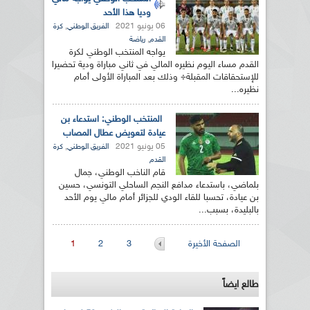
وديا هذا الأحد
06 يونيو 2021
,
الفريق الوطني
كرة
,
القدم
رياضة
يواجه المنتخب الوطني لكرة
القدم مساء اليوم نظيره المالي في ثاني مباراة ودية تحضيرا
للإستحقاقات المقبلة÷ وذلك بعد المباراة الأولى أمام
نظيره...
المنتخب الوطني: استدعاء بن
عيادة لتعويض عطال المصاب
05 يونيو 2021
,
الفريق الوطني
كرة
القدم
قام الناخب الوطني، جمال
بلماضي، باستدعاء مدافع النجم الساحلي التونسي، حسين
بن عيادة، تحسبا للقاء الودي للجزائر أمام مالي يوم الأحد
بالبليدة، بسبب...
الصفحات
الصفحة الأخيرة
3
2
1
طالع ايضاً