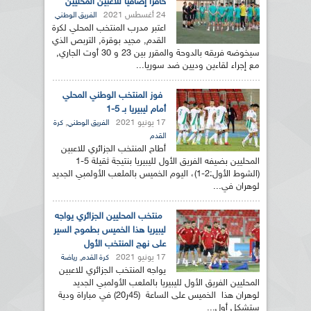
حافزا إضافيا للاعبين المحليين
24 أغسطس 2021
الفريق الوطني
اعتبر مدرب المنتخب المحلي لكرة
القدم, مجيد بوقرة, التربص الذي
سيخوضه فريقه بالدوحة والمقرر بين 23 و 30 أوت الجاري,
مع إجراء لقاءين وديين ضد سوريا...
فوز المنتخب الوطني المحلي
أمام ليبيريا بـ 5-1
17 يونيو 2021
,
الفريق الوطني
كرة
القدم
أطاح المنتخب الجزائري للاعبين
المحليين بضيفه الفريق الأول لليبيريا بنتيجة ثقيلة 5-1
(الشوط الأول:2-1)، اليوم الخميس بالملعب الأولمبي الجديد
لوهران في...
منتخب المحليين الجزائري يواجه
ليبيريا هذا الخميس بطموح السير
على نهج المنتخب الأول
17 يونيو 2021
,
كرة القدم
رياضة
يواجه المنتخب الجزائري للاعبين
المحليين الفريق الأول لليبيريا بالملعب الأولمبي الجديد
لوهران هذا الخميس على الساعة (45ر20) في مباراة ودية
ستشكل أول...