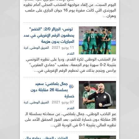
اليوم السبت، عن إلغاء مواجهة المنتخب المحلي أمام نظيره
البورندي التي كانت مقررة يوم 16 جوان الجاري على ملعب
وهران...
تونس- الجزائر 2/0: "الخضر"
يحطمون الرقم الإفريقي في عدد
المباريات بدون هزيمة
11 يونيو 2021
,
الفريق الوطني
كرة
القدم
فاز المنتخب الوطني لكرة القدم، وديا على نظيره التونسي
بنتيجة 2-0 سهرة يوم الجمعة، بملعب "حمادي العقربي"
برادس وينجح بذلك في تحطيم الرقم الإفريقي في...
جمال بلماضي: سعيد
بسلسلة 26 مقابلة دون
خسارة
07 يونيو 2021
,
الفريق الوطني
كرة
القدم
عبر الناخب الوطني، جمال بلماضي، عن سعادته بسلسلة الـ
26 مقابلة دون خسارة للخضر، بعد الفوز المحقق الأحد على
نظيره المالي بنتيجة 1-0 في الودية التي...
المنتخب الوطني يواجه مالي