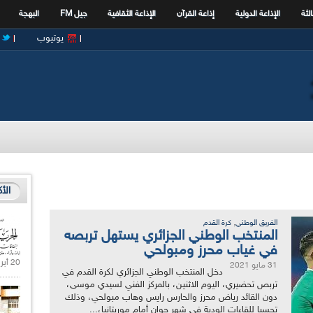
الثة
الإذاعة الدولية
إذاعة القرآن
الإذاعة الثقافية
جيل FM
البهجة
يوتيوب
الأ
,
الفريق الوطني
كرة القدم
المنتخب الوطني الجزائري يستهل تربصه
في غياب محرز ومبولحي
20 أبريل 2021 |
31 مايو 2021
دخل المنتخب الوطني الجزائري لكرة القدم في
تربص تحضيري، اليوم الاثنين، بالمركز الفني لسيدي موسى،
دون القائد رياض محرز والحارس رايس وهاب مبولحي، وذلك
تحسبا للقاءات الودية في شهر جوان أمام موريتانيا،...