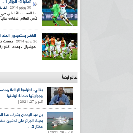
ألمانيا 2- الجزائر 1 .. الماكينات الألمانية تنجو في الدقائق الأخيرة من عاصفة محاربي الصحراء
30 يونيو 2014
الفري
نجا المنتخب الألماني في 
كأس العالم المقامة حالياً
الخضر يستعيدون الحلم المسروق سنة 1982 ويدخلون الجزائر 
26 يونيو 2014
المونديال ، بعدما أفلح 
طالع ايضاً
بغالي: احترافية الإذاعة ومصد
وجواريتها ضمانة لريادتها
أكتوبر 27, 2021 |
بن عبد الرحمان يشرف هذا ا
بميناء الجزائر على تدشين سف
مختار 3...
أكتوبر 28, 2021 |