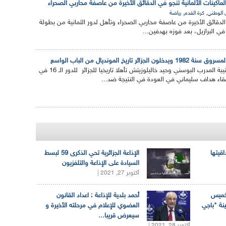
,
,
ق الوطني
كرة القدم
رياضة
الدقائق الأخيرة من عاصفة محاربي الصحراء وتأهل لدور الثمانية من بطولة
 في البرازيل، بعد فوزه بهدفين...
تاريخ المونديال من الباب الواسع
حققت كتيبة المدرب البوسني وحيد خاليلوزيتش تأهلا تاريخيا للجزائر للدور الـ 16 في
رفقاء هداف سليماني في العودة في النتيجة ضد...
اقيتها
الإذاعة الجزائرية تحي الذكرى 59 لبسط
السيادة على الإذاعة والتلفزيون
أكتوبر 27, 2021 |
لخميس
أحمد بلدية للإذاعة : اعداد القانون
ينة "باجي
العضوي للإعلام في مرحلته الأخيرة و
سيعرض قريبا...
أكتوبر 28, 2021 |