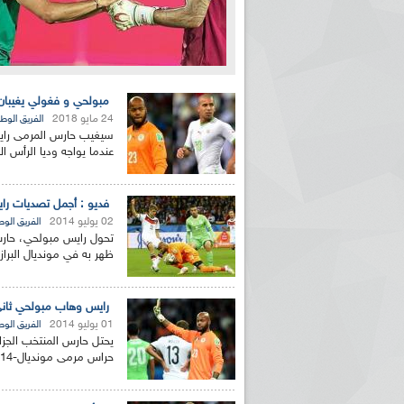
مبولحي و فغولي يغيبان أ
24 مايو 2018
الفريق الوط
سيغيب حارس المرمى را
عندما يواجه وديا الرأس ال
فديو : أجمل تصديات راي
02 يوليو 2014
الفريق الو
تحول رايس مبولحي، حارس
ظهر به في مونديال البرازيل 2014، طيلة المباريات الأربع التي 
رايس وهاب مبولحي ثاني
01 يوليو 2014
الفريق الو
يحتل حارس المنتخب الجزا
حراس مرمى مونديال-2014 بالبرازيل وتمكن حارس الخضر من صد 20...