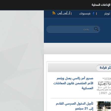
الإذاعات المحلية
آر أس أس
تويتر
فيسبوك
‏بحث ‏
استمارة البحث
كثر قراءة
صدور أمر رئاسي يعدل ويتمم
الأمر المتضمن قانون المعاشات
العسكرية
تأجيل الدخول المدرسي القادم
إلى 21 سبتمبر