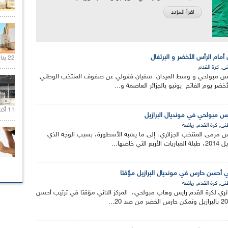
اقرأ المزيد
مام الرأس الأخضر و البرتغال
22 يناير 2020 |
,
ني
كرة القدم
يس مبولحي و وسط الميدان سفيان فغولي عن صفوف المنتخب الوطني
أخضر يوم الفاتح يونيو بالجزائر العاصمة و...
11 أكتوبر 2020 |
س مبولحي في مونديال البرازيل
,
,
طني
كرة القدم
رياضة
 مرمى المنتخب الجزائري، إلى ما يشبه الأسطورة، بسبب الوجه الذي
خاضها...
 أحسن حارس في مونديال البرازيل مؤقتا
,
,
طني
كرة القدم
رياضة
ئري لكرة القدم رايس وهاب مبولحي، المركز الثاني مؤقتا في ترتيب أحسن