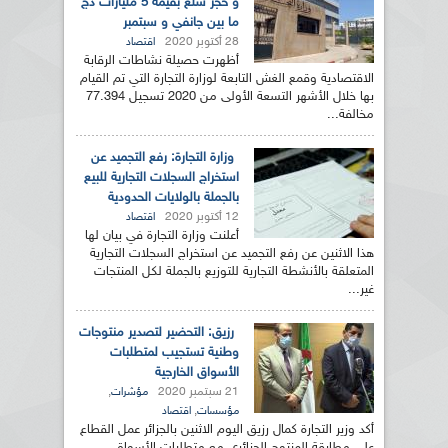
و حجز سلع بقيمة 5 مليارات دج
ما بين جانفي و سبتمبر
28 أكتوبر 2020
اقتصاد
أظهرت حصيلة نشاطات الرقابة
الاقتصادية وقمع الغش التابعة لوزارة التجارة التي تم القيام
بها خلال الأشهر التسعة الأولى من 2020 تسجيل 77.394
مخالفة...
وزارة التجارة: رفع التجميد عن
استخراج السجلات التجارية للبيع
بالجملة بالولايات الحدودية
12 أكتوبر 2020
اقتصاد
أعلنت وزارة التجارة في بيان لها
هذا الاثنين عن رفع التجميد عن استخراج السجلات التجارية
المتعلقة بالأنشطة التجارية للتوزيع بالجملة لكل المنتجات
غير...
رزيق: التحضير لتصدير منتوجات
وطنية تستجيب لمتطلبات
الأسواق الخارجية
21 سبتمبر 2020
,
مؤشرات
,
مؤسسات
اقتصاد
أكد وزير التجارة كمال رزيق اليوم الاثنين بالجزائر عمل القطاع