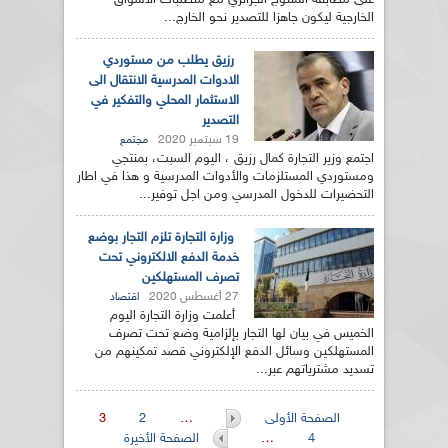
على مطابقة المنتوج الجزائري مع متطلبات الأسواق
الخارجية ليكون جاهزا للتصدير نحو الخارج...
رزيق يطلب من مستوردي
الادوات المدرسية الانتقال الى
الاستثمار المحلي والتفكير في
التصدير
19 سبتمبر 2020
مجتمع
اجتمع وزير التجارة كمال رزيق ، اليوم السبت، بمنتجي
ومستوردي المستلزمات والأدوات المدرسية و هذا في اطار
التحضيرات للدخول المدرسي ومن اجل توفير...
وزارة التجارة تلزم التجار بوضع
خدمة الدفع الالكتروني تحت
تصرف المستهلكين
27 أغسطس 2020
اقتصاد
أعلمت وزارة التجارة اليوم
الخميس في بيان لها التجار بإلزامية وضع تحت تصرف
المستهلكين وسائل الدفع الإلكتروني قصد تمكينهم من
تسديد مشترياتهم عبر...
الصفحات
الصفحة الأولى
…
2
3
4
…
الصفحة الأخيرة