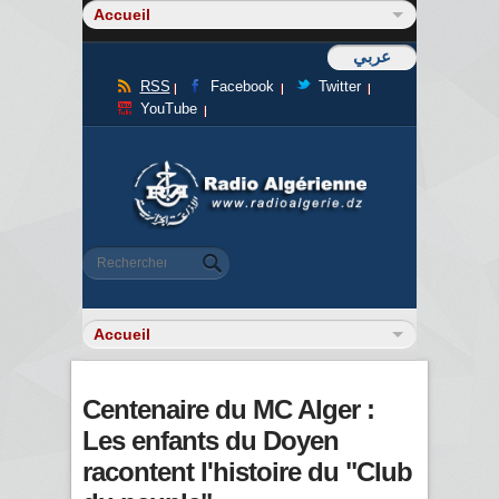
عربي
RSS
Facebook
Twitter
YouTube
Formulaire de recherche
Rechercher
Centenaire du MC Alger :
Les enfants du Doyen
racontent l'histoire du "Club