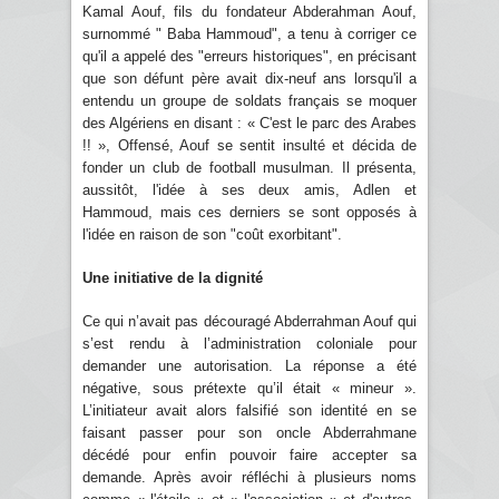
Kamal Aouf, fils du fondateur Abderahman Aouf,
surnommé " Baba Hammoud", a tenu à corriger ce
qu'il a appelé des "erreurs historiques", en précisant
que son défunt père avait dix-neuf ans lorsqu'il a
entendu un groupe de soldats français se moquer
des Algériens en disant : « C'est le parc des Arabes
!! », Offensé, Aouf se sentit insulté et décida de
fonder un club de football musulman. Il présenta,
aussitôt, l'idée à ses deux amis, Adlen et
Hammoud, mais ces derniers se sont opposés à
l'idée en raison de son "coût exorbitant".
Une initiative de la dignité
Ce qui n’avait pas découragé Abderrahman Aouf qui
s’est rendu à l’administration coloniale pour
demander une autorisation. La réponse a été
négative, sous prétexte qu’il était « mineur ».
L’initiateur avait alors falsifié son identité en se
faisant passer pour son oncle Abderrahmane
décédé pour enfin pouvoir faire accepter sa
demande. Après avoir réfléchi à plusieurs noms