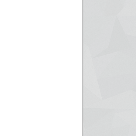
ريم الإذاعة الجزائرية للرياضيين البارالمبيين المتوجين
بالصور... اللقاء الوطني لمديري الإذ
اليات في طوكيو
حول مرافقة وتغطية الإنتخابات المحلية لـ27 نوفمب