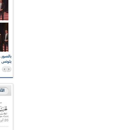
اعات الوطنية والجهوية
الإذاعة الجزائرية تقف دقيقة صمت ترحما على أرواح شهداء
ر 2021
17 أكتوبر 1961
بتونس
الأ
20 أبريل 2021 |