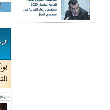
لعباطشة: مشروع قانون
المالية التكميلي2020
سيتضمن إلغاء الضريبة على
محدودي الدخل
صور الإ