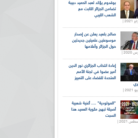
بوقدوم يؤكد لعبد الحميد دبيبة
تضامن الجزائر الثابت مع
الشعب الليبي
صالح بلعيد يعلن عن إصدار
موسوعتين علميتين جديدتين
حول الجزائر وأعلامها
إعادة انتخاب الجزائري نور الدين
أمير عضوا في لجنة الأمم
المتحدة للقضاء على التمييز
ري
"المولودية" .... أغنية شعبية
أصيلة تبهج مئوية العميد هذا
السبت