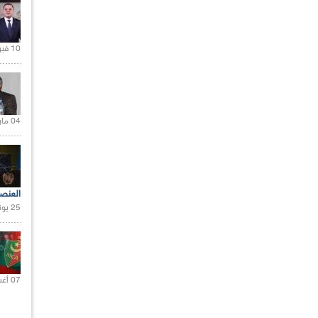
10 فبراير 2021 |
04 مارس 2020 |
العنص
25 يونيو 2021 |
07 أغسطس 2021 |