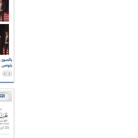
اعات الوطنية والجهوية
الإذاعة الجزائرية تقف دقيقة صمت ترحما على أرواح شهداء
ر 2021
17 أكتوبر 1961
بتونس
الأ
20 أبريل 2021 |