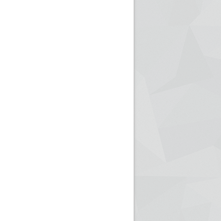
ريم الإذاعة الجزائرية للرياضيين البارالمبيين المتوجين
بالصور... اللقاء الوطني لمديري الإذ
اليات في طوكيو
حول مرافقة وتغطية الإنتخابات المحلية لـ27 نوفمب