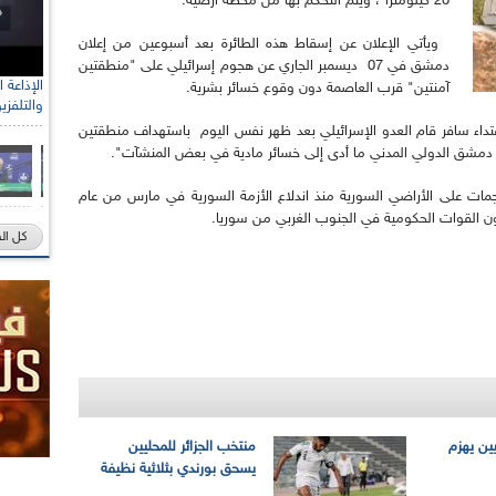
20 كيلومترا ، ويتم التحكم بها من محطة أرضية.
ويأتي الإعلان عن إسقاط هذه الطائرة بعد أسبوعين من إعلان
دمشق في 07 ديسمبر الجاري عن هجوم إسرائيلي على "منطقتين
آمنتين" قرب العاصمة دون وقوع خسائر بشرية.
والتلفزي
تداء سافر قام العدو الإسرائيلي بعد ظهر نفس اليوم باستهداف منطقتين
مشق الدولي المدني ما أدى إلى خسائر مادية في بعض المنشآت".
ت على الأراضي السورية منذ اندلاع الأزمة السورية في مارس من عام
كل ال
يين يهزم
منتخب الجزائر للمحليين
يسحق بورندي بثلاثية نظيفة