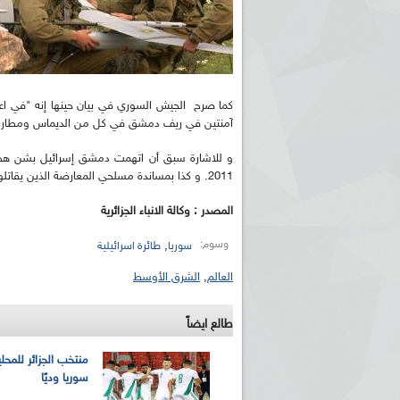
كما صرح الجيش السوري في بيان حينها إنه "في اع
آمنتين في ريف دمشق في كل من الديماس ومطار د
و للاشارة سبق أن اتهمت دمشق إسرائيل بشن هجما
2011. و كذا بمساندة مسلحي المعارضة الذين يقاتلون القوات الحكومية في الجنوب الغربي من سوريا.
المصدر : وكالة الانباء الجزائرية
وسوم:
,
سوريا
طائرة اسرائيلية
العالم
,
الشرق الأوسط
طالع ايضاً
منتخب الجزائر للمحل
سوريا وديًا