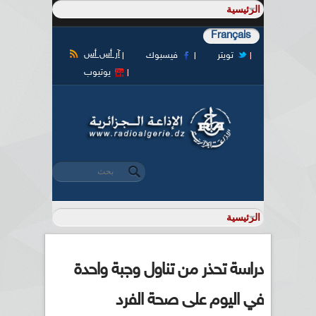
Français
آر أس أس
تويتر
فيسبوك
يوتيوب
‏بحث ‏
استمارة البحث
دراسة تحذر من تناول وجبة واحدة
في اليوم على صحة الفرد